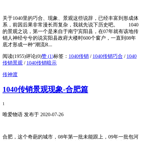
关于1040里的巧合、现象、景观这些说辞，已经丰富到形成体
系，前因后果非常漫长而复杂，我就先说下历史吧。 1040
的景观之说，第一个是来自于南宁宾阳县，在07年就有该地传
销人神经兮兮的说宾阳县政府大楼时600个窗户，一直到08年
底才形成一种”潮流R...
阅读(1955)
评论(0)
赞 (
1
)
标签：
1040传销
/
1040传销巧合
/
1040
传销景观
/
1040传销暗示
传神渡
1040传销景观现象-合肥篇
1
唯爱物语 发布于 2020-07-26
合肥，这个奇葩的城市，08年第一批未能跟上，09年一批包河