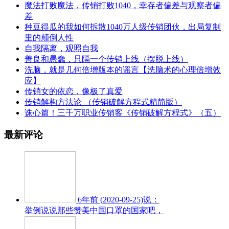
魔法打败魔法，传销打败1040，幸存者偏差与观察者偏
差
种豆得瓜的我如何拆散1040万人级传销团伙，出局复制
里的颠倒人性
自我隔离，观照自我
善良和愚蠢，只隔一个传销上线（摆脱上线）
洗脑，就是几何倍增版本的谣言【洗脑术的心理倍增效
应】
传销女的依恋，像极了真爱
传销解构方法论 （传销破解方程式精简版）
诛心篇！三千万职业传销客《传销破解方程式》（五）
最新评论
6年前 (2020-09-25)说：
举例说说那些赞美中国口罩的国家吧，