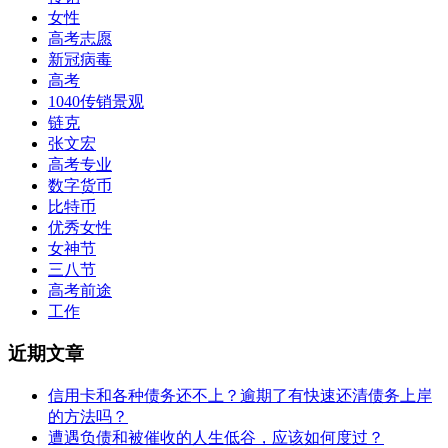
女性
高考志愿
新冠病毒
高考
1040传销景观
链克
张文宏
高考专业
数字货币
比特币
优秀女性
女神节
三八节
高考前途
工作
近期文章
信用卡和各种债务还不上？逾期了有快速还清债务上岸
的方法吗？
遭遇负债和被催收的人生低谷，应该如何度过？