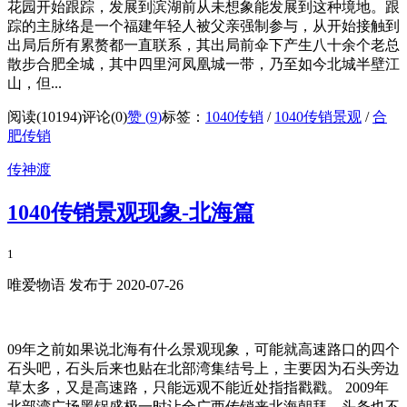
花园开始跟踪，发展到滨湖前从未想象能发展到这种境地。跟
踪的主脉络是一个福建年轻人被父亲强制参与，从开始接触到
出局后所有累赘都一直联系，其出局前伞下产生八十余个老总
散步合肥全城，其中四里河凤凰城一带，乃至如今北城半壁江
山，但...
阅读(10194)
评论(0)
赞 (
9
)
标签：
1040传销
/
1040传销景观
/
合
肥传销
传神渡
1040传销景观现象-北海篇
1
唯爱物语 发布于 2020-07-26
09年之前如果说北海有什么景观现象，可能就高速路口的四个
石头吧，石头后来也贴在北部湾集结号上，主要因为石头旁边
草太多，又是高速路，只能远观不能近处指指戳戳。 2009年
北部湾广场黑锅盛极一时让全广西传销来北海朝拜，头条也不