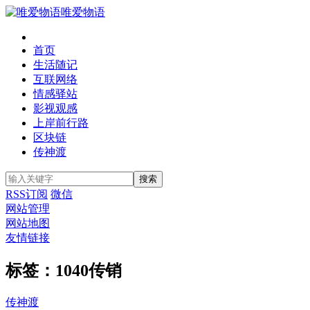
唯爱物语
首页
生活随记
互联网络
情感驿站
影视观感
上岸前行路
区块链
传神渡
RSS订阅
微信
网站管理
网站地图
友情链接
标签：1040传销
传神渡