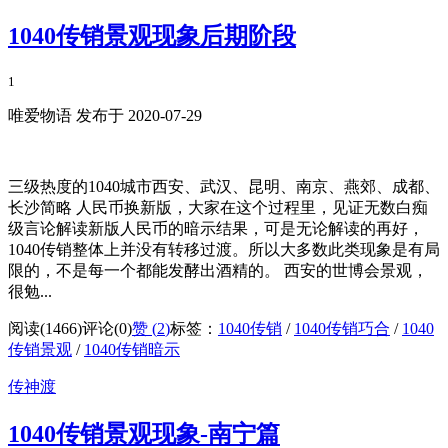
1040传销景观现象后期阶段
1
唯爱物语 发布于 2020-07-29
三级热度的1040城市西安、武汉、昆明、南京、燕郊、成都、
长沙简略 人民币换新版，大家在这个过程里，见证无数白痴
级言论解读新版人民币的暗示结果，可是无论解读的再好，
1040传销整体上并没有转移过渡。所以大多数此类现象是有局
限的，不是每一个都能发酵出酒精的。 西安的世博会景观，
很勉...
阅读(1466)
评论(0)
赞 (
2
)
标签：
1040传销
/
1040传销巧合
/
1040
传销景观
/
1040传销暗示
传神渡
1040传销景观现象-南宁篇