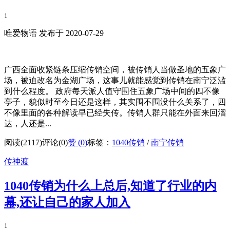
1
唯爱物语 发布于 2020-07-29
广西全面收紧链条压缩传销空间，被传销人当做圣地的五象广
场，被迫改名为金湖广场，这事儿就能感觉到传销在南宁泛滥
到什么程度。 政府每天派人值守围住五象广场中间的四不像
亭子，貌似时至今日还是这样，其实围不围没什么关系了，四
不像里面的各种解读早已经失传。传销人群只能在外面来回溜
达，人还是...
阅读(2117)
评论(0)
赞 (
0
)
标签：
1040传销
/
南宁传销
传神渡
1040传销为什么上总后,知道了行业的内
幕,还让自己的家人加入
1