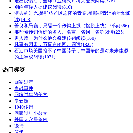
走出疫情后，全球商业模式即将大变天
阅读(776)
别给年轻人提建议
阅读(816)
逝去的时光,是那些难以忘怀的青春,是那些青涩的年华
阅
读(1458)
善良和愚蠢，只隔一个传销上线（摆脱上线）
阅读(386)
那些被传销强奸的名人、名言、名词、名称
阅读(225)
男人篇，为什么他会痴迷传销
阅读(168)
凡事有因果，万事有轮回。
阅读(1822)
石油市场美国掐不了中国脖子，中国争的是对未来能源
的主导权
阅读(1071)
热门标签
回家过年
肖战事件
回家过年的美文
享云链
1040传销
回家过年小散文
外国人永居条例
疫情
传销