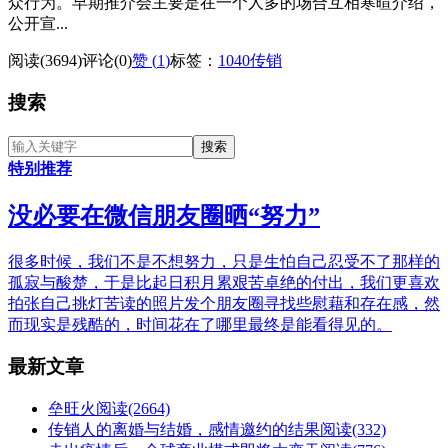
众行为。早期推介会主要是在一个人多的场合互相寒暄介绍，
公开宣...
阅读(3694)
评论(0)
赞 (
1
)
标签：
1040传销
搜索
特别推荐
没必要在微信朋友圈晒“努力”
很多时候，我们不是不想努力，只是生怕自己忍受不了那样的
孤寂与酸楚，于是比起日积月累艰苦卓绝的付出，我们更喜欢
拍张自己挑灯苦读的照片发个朋友圈寻找些慰藉和存在感，然
而现实是残酷的，时间花在了哪里最终是能看得见的。
最新文章
垒旺火
阅读(2664)
传销人的离婚与结婚，感情邀约的结果
阅读(332)