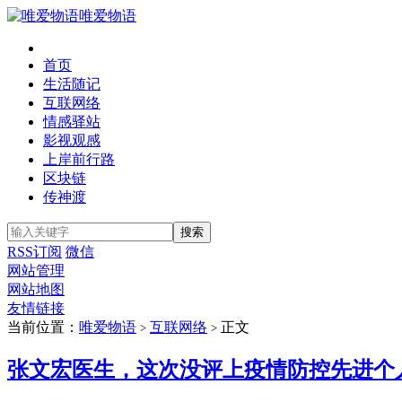
唯爱物语
首页
生活随记
互联网络
情感驿站
影视观感
上岸前行路
区块链
传神渡
RSS订阅
微信
网站管理
网站地图
友情链接
当前位置：
唯爱物语
互联网络
正文
>
>
张文宏医生，这次没评上疫情防控先进个