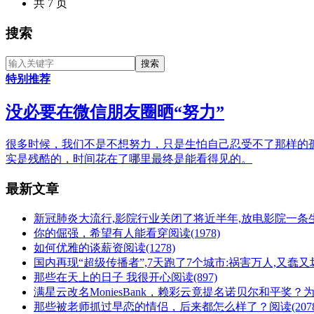
共 7 页
搜索
特别推荐
没必要在微信朋友圈晒“努力”
很多时候，我们不是不想努力，只是生怕自己忍受不了那样的
实是残酷的，时间花在了哪里最终是能看得见的。
最新文章
新冠肺炎大流行,影院行业关闭了将近半年,放电影院一条
你的倔强，希望有人能看穿
阅读(1978)
如何优雅的谈薪资
阅读(1278)
国内再现“超级传播者”,7天跑了7个城市:祸害万人,又蠢又
那些在天上的日子 我很开心
阅读(897)
满星云改名MoniesBank，赖彩云竟提名诺贝尔和平奖
那些被老师抓过早恋的情侣，后来都怎么样了？
阅读(207