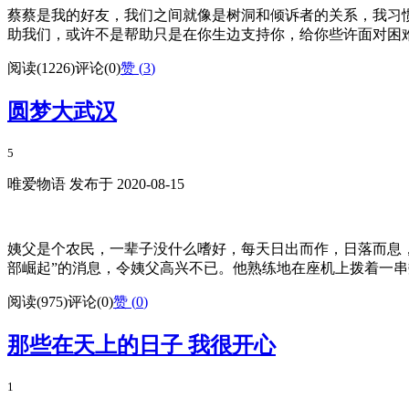
蔡蔡是我的好友，我们之间就像是树洞和倾诉者的关系，我习
助我们，或许不是帮助只是在你生边支持你，给你些许面对困难
阅读(1226)
评论(0)
赞 (
3
)
圆梦大武汉
5
唯爱物语 发布于 2020-08-15
姨父是个农民，一辈子没什么嗜好，每天日出而作，日落而息
部崛起”的消息，令姨父高兴不已。他熟练地在座机上拨着一串数
阅读(975)
评论(0)
赞 (
0
)
那些在天上的日子 我很开心
1