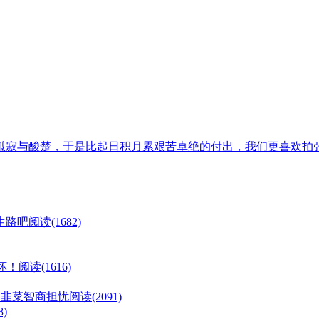
孤寂与酸楚，于是比起日积月累艰苦卓绝的付出，我们更喜欢拍
生路吧
阅读(1682)
坏！
阅读(1616)
？为韭菜智商担忧
阅读(2091)
8)