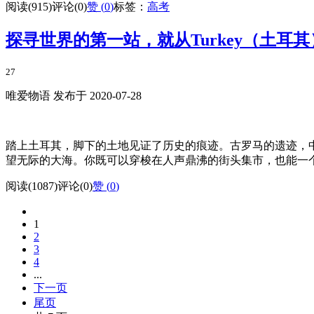
阅读(915)
评论(0)
赞 (
0
)
标签：
高考
探寻世界的第一站，就从Turkey（土耳
27
唯爱物语 发布于 2020-07-28
踏上土耳其，脚下的土地见证了历史的痕迹。古罗马的遗迹，
望无际的大海。你既可以穿梭在人声鼎沸的街头集市，也能一个
阅读(1087)
评论(0)
赞 (
0
)
1
2
3
4
...
下一页
尾页