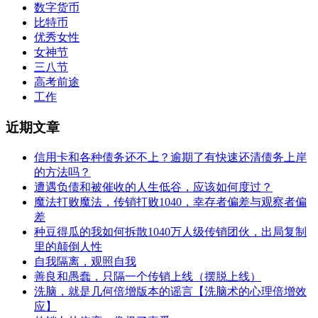
数字货币
比特币
优秀女性
女神节
三八节
高考前途
工作
近期文章
信用卡和各种债务还不上？逾期了有快速还清债务上岸
的方法吗？
遭遇负债和被催收的人生低谷，应该如何度过？
魔法打败魔法，传销打败1040，幸存者偏差与观察者偏
差
种豆得瓜的我如何拆散1040万人级传销团伙，出局复制
里的颠倒人性
自我隔离，观照自我
善良和愚蠢，只隔一个传销上线（摆脱上线）
洗脑，就是几何倍增版本的谣言【洗脑术的心理倍增效
应】