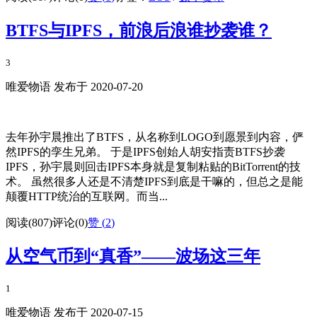
BTFS与IPFS，前浪后浪谁抄袭谁？
3
唯爱物语 发布于 2020-07-20
去年孙宇晨推出了BTFS，从名称到LOGO到愿景到内容，俨
然IPFS的孪生兄弟。 于是IPFS创始人胡安指责BTFS抄袭
IPFS，孙宇晨则回击IPFS本身就是复制粘贴的BitTorrent的技
术。 虽然很多人还是不清楚IPFS到底是干嘛的，但总之是能
颠覆HTTP统治的互联网。而当...
阅读(807)
评论(0)
赞 (
2
)
从空气币到“真香”——波场这三年
1
唯爱物语 发布于 2020-07-15