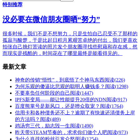
特别推荐
没必要在微信朋友圈晒“努力”
很多时候，我们不是不想努力，只是生怕自己忍受不了那样的
孤寂与酸楚，于是比起日积月累艰苦卓绝的付出，我们更喜欢
拍张自己挑灯苦读的照片发个朋友圈寻找些慰藉和存在感，然
而现实是残酷的，时间花在了哪里最终是能看得见的。
最新文章
神奇的传销“悟性”，到底悟了个神马东西
阅读(226)
为何乐观的傻逼比悲观的聪明人赚钱多？
阅读(1298)
不要辜负任何阶段的自己
阅读(1447)
IPFS新变局——能让性能提升20倍的NDN
阅读(917)
百度熊掌号是新风口，还是哗众取宠？
阅读(1764)
信用卡和各种债务还不上？逾期了有快速还清债务上岸
的方法吗？
阅读(489)
鸡汤穷三代，励志毁一生
阅读(1490)
昨天带STEAM节奏的，求求你们做个人吧
阅读(973)
为什么肖战的粉丝引发众怒
阅读(1254)