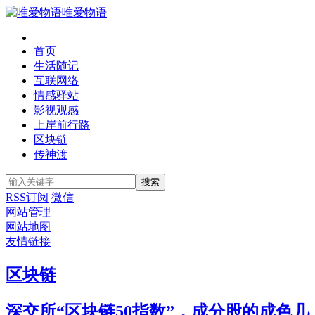
唯爱物语
首页
生活随记
互联网络
情感驿站
影视观感
上岸前行路
区块链
传神渡
RSS订阅
微信
网站管理
网站地图
友情链接
区块链
深交所“区块链50指数”，成分股的成色几