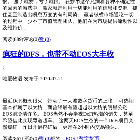
恨。 赚了就爱，亏了就恨。 在炒币这个充满着各种不确定性
的因素的游戏中，赢家就是利用一切能利用的信息和资源，抓
住甚至制造出瞬息万变的有利局势。 赢者纵横市场通吃一切
的过程中，少不了市值管理团队。他们在为市场提供流动性以
及维持价...
阅读(889)
评论(0)
赞 (
0
)
疯狂的DFS，也带不动EOS大丰收
2
唯爱物语 发布于 2020-07-21
最近DeFi概念很火，带动了一大波数字货币的上涨。 可热闹
基本都属于以太坊，而曾经最有望超越以太坊的明星公链——
EOS则冷清许多。 EOS当然不会坐视DeFi热潮的错失，甚至
希望借此实现弯道超车。 这两天EOS生态的一个DeFi项目突
然爆红，昨日开启挖矿后，更是在2小时内交易额达...
阅读(867)
评论(0)
赞 (
0
)
标签：
EOS
/
数字货币