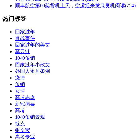
顺丰航空第60架货机上天，空运迎来发展良机
阅读(754)
热门标签
回家过年
肖战事件
回家过年的美文
享云链
1040传销
回家过年小散文
外国人永居条例
疫情
传销
女性
高考志愿
新冠病毒
高考
1040传销景观
链克
张文宏
高考专业