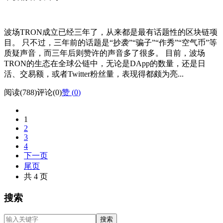
波场TRON成立已经三年了，从来都是最有话题性的区块链项
目。 只不过，三年前的话题是“抄袭”“骗子”“作秀”“空气币”等
质疑声音，而三年后则赞许的声音多了很多。 目前，波场
TRON的生态在全球公链中，无论是DApp的数量，还是日
活、交易额，或者Twitter粉丝量，表现得都颇为亮...
阅读(788)
评论(0)
赞 (
0
)
1
2
3
4
下一页
尾页
共 4 页
搜索