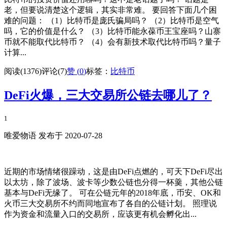
老，但要说清楚这个逻辑，其实非常难。 要回答下面几个困
难的问题： （1）比特币是庞氏骗局吗？ （2）比特币是空气
吗，它的价值是什么？ （3）比特币能永葆币王宝座吗？山寨
币就不能取代比特币？ （4）会有新技术取代比特币吗？量子
计算...
阅读(1376)
评论(7)
赞 (
0
)
标签：
比特币
DeFi火爆，三大交易所公链去哪儿了？
1
唯爱物语 发布于 2020-07-28
近期的市场情绪很躁动，这是由DeFi点燃的，可天下DeFi尽出
以太坊，除了波场、波卡等少数公链也分得一杯羹，其他公链
基本与DeFi无缘了。 可在公链元年的2018年底，币安、OK和
火币三大交易所不约而同地宣布了各自的公链计划。 照理说
作为资金和流量入口的交易所，应该更有机会孵化出...