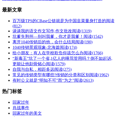
最新文章
百万级TPS的CBase公链就是为中国韭菜量身打造的
阅读
(812)
谈谈我的语文作文写作,作文批改
阅读(1319)
坑爹失荆州—别叫我爹，你才是我爹！
阅读(1542)
离开1040传销后的他，会什么结局
阅读(190)
1040传销景观现象-北海篇
阅读(174)
给小朋友：有人在学校欺负你该怎么办
阅读(1766)
“新毒王”坑了一个省,1亿人的唾骂管用吗？倒不如起诉,
更能让他刻骨铭心
阅读(1579)
自我与自私，相距多远
阅读(275)
常见的传销类型有哪些?传销的分类和区别
阅读(1962)
有时公义就是“明知不可”而“为之”
阅读(2613)
热门标签
回家过年
肖战事件
回家过年的美文