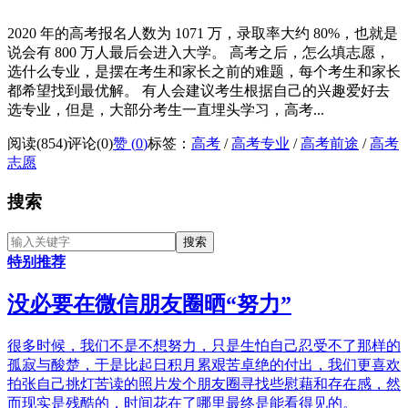
2020 年的高考报名人数为 1071 万，录取率大约 80%，也就是
说会有 800 万人最后会进入大学。 高考之后，怎么填志愿，
选什么专业，是摆在考生和家长之前的难题，每个考生和家长
都希望找到最优解。 有人会建议考生根据自己的兴趣爱好去
选专业，但是，大部分考生一直埋头学习，高考...
阅读(854)
评论(0)
赞 (
0
)
标签：
高考
/
高考专业
/
高考前途
/
高考
志愿
搜索
特别推荐
没必要在微信朋友圈晒“努力”
很多时候，我们不是不想努力，只是生怕自己忍受不了那样的
孤寂与酸楚，于是比起日积月累艰苦卓绝的付出，我们更喜欢
拍张自己挑灯苦读的照片发个朋友圈寻找些慰藉和存在感，然
而现实是残酷的，时间花在了哪里最终是能看得见的。