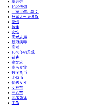
享云链
1040传销
回家过年小散文
外国人永居条例
疫情
传销
女性
高考志愿
新冠病毒
高考
1040传销景观
链克
张文宏
高考专业
数字货币
比特币
优秀女性
女神节
三八节
高考前途
工作