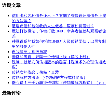
近期文章
信用卡和各种债务还不上？逾期了有快速还清债务上岸
的方法吗？
遭遇负债和被催收的人生低谷，应该如何度过？
魔法打败魔法，传销打败1040，幸存者偏差与观察者偏
差
种豆得瓜的我如何拆散1040万人级传销团伙，出局复制
里的颠倒人性
自我隔离，观照自我
善良和愚蠢，只隔一个传销上线（摆脱上线）
洗脑，就是几何倍增版本的谣言【洗脑术的心理倍增效
应】
传销女的依恋，像极了真爱
传销解构方法论 （传销破解方程式精简版）
诛心篇！三千万职业传销客《传销破解方程式》（五）
最新评论