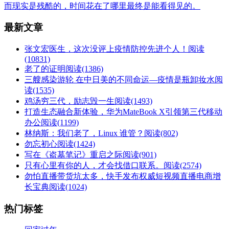
而现实是残酷的，时间花在了哪里最终是能看得见的。
最新文章
张文宏医生，这次没评上疫情防控先进个人！
阅读
(10831)
老了的证明
阅读(1386)
三艘感染游轮 在中日美的不同命运—疫情是瓶卸妆水
阅
读(1535)
鸡汤穷三代，励志毁一生
阅读(1493)
打造生态融合新体验，华为MateBook X引领第三代移动
办公
阅读(1199)
林纳斯：我们老了，Linux 谁管？
阅读(802)
勿忘初心
阅读(1424)
写在《盗墓笔记》重启之际
阅读(901)
只有心里有你的人，才会找借口联系。
阅读(2574)
勿怕直播带货坑太多，快手发布权威短视频直播电商增
长宝典
阅读(1024)
热门标签