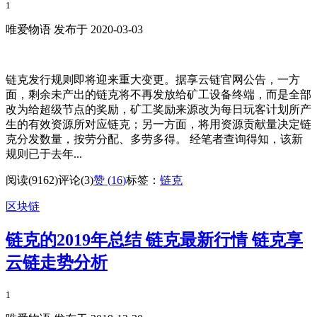
1
唯爱物语 发布于 2020-03-03
链克发行规则即将迎来重大变更。据享云链官网公告，一方
面，剩余未产出的链克将不再发放给矿工设备终端，而是全部
改为给超级节点的奖励，矿工奖励来源改为每日玩客计划所产
生的有效资源所对应链克；另一方面，将用资源贡献量决定链
克分发数量，按劳分配、多劳多得。 经笔者查询得知，该新
规则已于去年...
阅读(9162)
评论(3)
赞 (
16
)
标签：
链克
区块链
链克的2019年总结 链克最新行情 链克享
云链走势分析
1