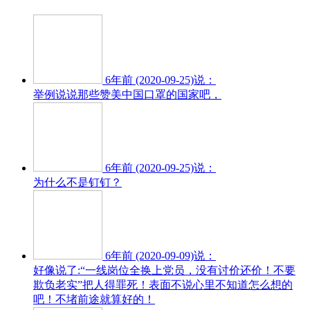
6年前 (2020-09-25)说：
举例说说那些赞美中国口罩的国家吧，
6年前 (2020-09-25)说：
为什么不是钉钉？
6年前 (2020-09-09)说：
好像说了:“一线岗位全换上党员，没有讨价还价！不要
欺负老实”把人得罪死！表面不说心里不知道怎么想的
吧！不堵前途就算好的！