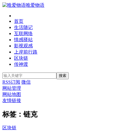
唯爱物语
首页
生活随记
互联网络
情感驿站
影视观感
上岸前行路
区块链
传神渡
RSS订阅
微信
网站管理
网站地图
友情链接
标签：链克
区块链