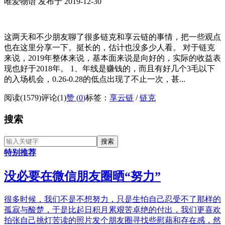
唯爱物语 发布于 2019-12-30
这两天和不少朋友聊了很多链克和享云链的事情，把一些观点
也在这里分享一下。挺长的，估计也没多少人看。 对于链克
来说，2019年整体来说，基本面来说是向好的，实际的收益表
现也好于2018年。 1、年线是赚钱的，而且有好几个3毛以下
的入场机会，0.26-0.28的低点出现了不止一次，甚...
阅读(1579)
评论(1)
赞 (
0
)
标签：
享云链
/
链克
搜索
特别推荐
没必要在微信朋友圈晒“努力”
很多时候，我们不是不想努力，只是生怕自己忍受不了那样的
孤寂与酸楚，于是比起日积月累艰苦卓绝的付出，我们更喜欢
拍张自己挑灯苦读的照片发个朋友圈寻找些慰藉和存在感，然