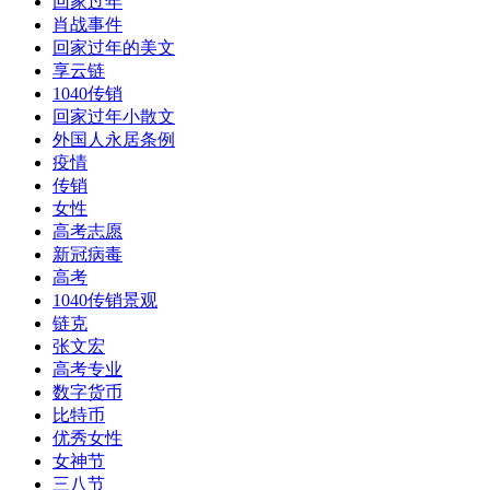
回家过年
肖战事件
回家过年的美文
享云链
1040传销
回家过年小散文
外国人永居条例
疫情
传销
女性
高考志愿
新冠病毒
高考
1040传销景观
链克
张文宏
高考专业
数字货币
比特币
优秀女性
女神节
三八节