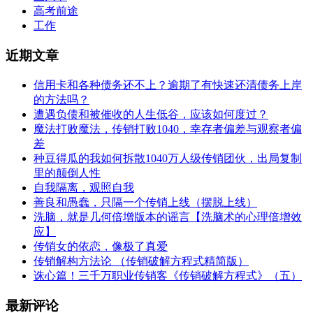
高考前途
工作
近期文章
信用卡和各种债务还不上？逾期了有快速还清债务上岸
的方法吗？
遭遇负债和被催收的人生低谷，应该如何度过？
魔法打败魔法，传销打败1040，幸存者偏差与观察者偏
差
种豆得瓜的我如何拆散1040万人级传销团伙，出局复制
里的颠倒人性
自我隔离，观照自我
善良和愚蠢，只隔一个传销上线（摆脱上线）
洗脑，就是几何倍增版本的谣言【洗脑术的心理倍增效
应】
传销女的依恋，像极了真爱
传销解构方法论 （传销破解方程式精简版）
诛心篇！三千万职业传销客《传销破解方程式》（五）
最新评论