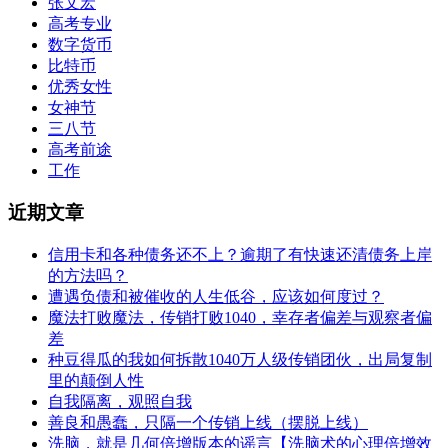
张文宏
高考专业
数字货币
比特币
优秀女性
女神节
三八节
高考前途
工作
近期文章
信用卡和各种债务还不上？逾期了有快速还清债务上岸
的方法吗？
遭遇负债和被催收的人生低谷，应该如何度过？
魔法打败魔法，传销打败1040，幸存者偏差与观察者偏
差
种豆得瓜的我如何拆散1040万人级传销团伙，出局复制
里的颠倒人性
自我隔离，观照自我
善良和愚蠢，只隔一个传销上线（摆脱上线）
洗脑，就是几何倍增版本的谣言【洗脑术的心理倍增效