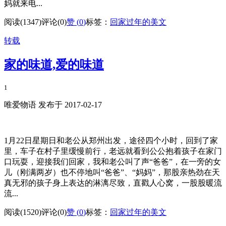
妈就来电...
阅读(1347)
评论(0)
赞 (
0
)
标签：
回家过年的美文
转载
家的味道,爱的味道
1
唯爱物语 发布于 2017-02-17
1月22日星期日和老公从郑州出发，途径四个小时，回到了家
里，车子在村子里缓慢前行，老远就看到公公抱着孩子在家门
口玩耍，迎接我们回家，我和老公叫了声“爸爸”，在一旁的女
儿（刚满两岁）也不停地叫“爸爸”、“妈妈”，那股亲热劲在天
真无邪的孩子身上表达的淋漓尽致，直戳人心窝，一股股暖流
流...
阅读(1520)
评论(0)
赞 (
0
)
标签：
回家过年的美文