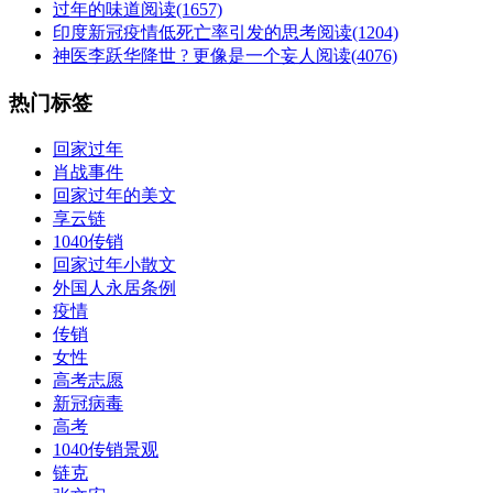
过年的味道
阅读(1657)
印度新冠疫情低死亡率引发的思考
阅读(1204)
神医李跃华降世 ? 更像是一个妄人
阅读(4076)
热门标签
回家过年
肖战事件
回家过年的美文
享云链
1040传销
回家过年小散文
外国人永居条例
疫情
传销
女性
高考志愿
新冠病毒
高考
1040传销景观
链克