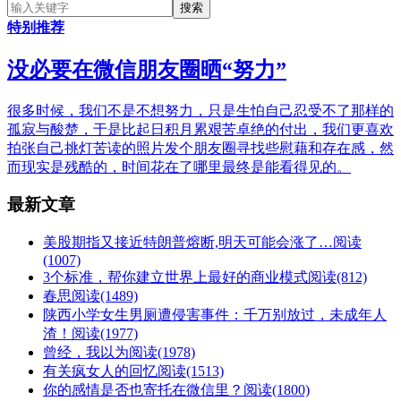
特别推荐
没必要在微信朋友圈晒“努力”
很多时候，我们不是不想努力，只是生怕自己忍受不了那样的
孤寂与酸楚，于是比起日积月累艰苦卓绝的付出，我们更喜欢
拍张自己挑灯苦读的照片发个朋友圈寻找些慰藉和存在感，然
而现实是残酷的，时间花在了哪里最终是能看得见的。
最新文章
美股期指又接近特朗普熔断,明天可能会涨了…
阅读
(1007)
3个标准，帮你建立世界上最好的商业模式
阅读(812)
春思
阅读(1489)
陕西小学女生男厕遭侵害事件：千万别放过，未成年人
渣！
阅读(1977)
曾经，我以为
阅读(1978)
有关疯女人的回忆
阅读(1513)
你的感情是否也寄托在微信里？
阅读(1800)