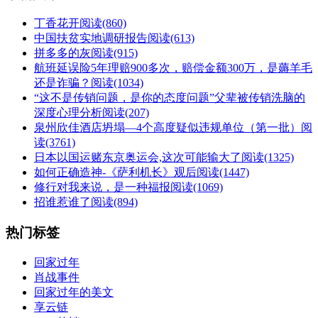
丁香花开
阅读(860)
中国扶贫实地调研报告
阅读(613)
拼多多的灰
阅读(915)
航班延误险5年理赔900多次，赔偿金额300万，是薅羊毛
还是诈骗？
阅读(1034)
“这不是传销问题，是你的态度问题”父辈被传销洗脑的
深度心理分析
阅读(207)
泉州欣佳酒店坍塌—4个高度疑似违规单位（第一批）
阅
读(3761)
日本以国运赌东京奥运会,这次可能输大了
阅读(1325)
如何正确造神-《萨利机长》观后
阅读(1447)
修行对我来说，是一种福报
阅读(1069)
招谁惹谁了
阅读(894)
热门标签
回家过年
肖战事件
回家过年的美文
享云链