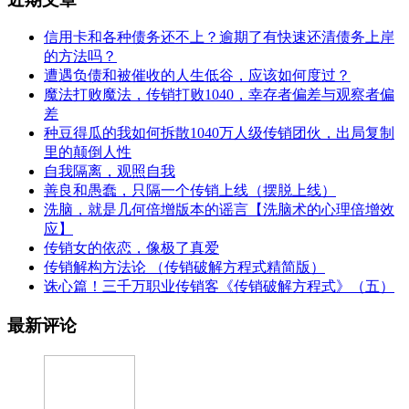
信用卡和各种债务还不上？逾期了有快速还清债务上岸
的方法吗？
遭遇负债和被催收的人生低谷，应该如何度过？
魔法打败魔法，传销打败1040，幸存者偏差与观察者偏
差
种豆得瓜的我如何拆散1040万人级传销团伙，出局复制
里的颠倒人性
自我隔离，观照自我
善良和愚蠢，只隔一个传销上线（摆脱上线）
洗脑，就是几何倍增版本的谣言【洗脑术的心理倍增效
应】
传销女的依恋，像极了真爱
传销解构方法论 （传销破解方程式精简版）
诛心篇！三千万职业传销客《传销破解方程式》（五）
最新评论