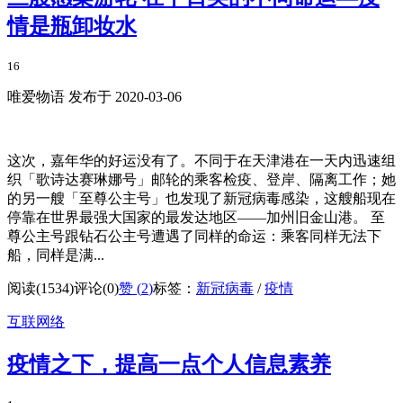
情是瓶卸妆水
16
唯爱物语 发布于 2020-03-06
这次，嘉年华的好运没有了。不同于在天津港在一天内迅速组
织「歌诗达赛琳娜号」邮轮的乘客检疫、登岸、隔离工作；她
的另一艘「至尊公主号」也发现了新冠病毒感染，这艘船现在
停靠在世界最强大国家的最发达地区——加州旧金山港。 至
尊公主号跟钻石公主号遭遇了同样的命运：乘客同样无法下
船，同样是满...
阅读(1534)
评论(0)
赞 (
2
)
标签：
新冠病毒
/
疫情
互联网络
疫情之下，提高一点个人信息素养