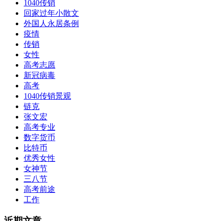
1040传销
回家过年小散文
外国人永居条例
疫情
传销
女性
高考志愿
新冠病毒
高考
1040传销景观
链克
张文宏
高考专业
数字货币
比特币
优秀女性
女神节
三八节
高考前途
工作
近期文章