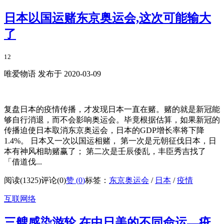
日本以国运赌东京奥运会,这次可能输大
了
12
唯爱物语 发布于 2020-03-09
复盘日本的疫情传播，才发现日本一直在赌。赌的就是新冠能
够自行消退，而不会影响奥运会。毕竟根据估算，如果新冠的
传播迫使日本取消东京奥运会，日本的GDP增长率将下降
1.4%。 日本又一次以国运相赌， 第一次是元朝征伐日本，日
本有神风相助赌赢了； 第二次是壬辰倭乱，丰臣秀吉找了
「借道伐...
阅读(1325)
评论(0)
赞 (
0
)
标签：
东京奥运会
/
日本
/
疫情
互联网络
三艘感染游轮 在中日美的不同命运—疫