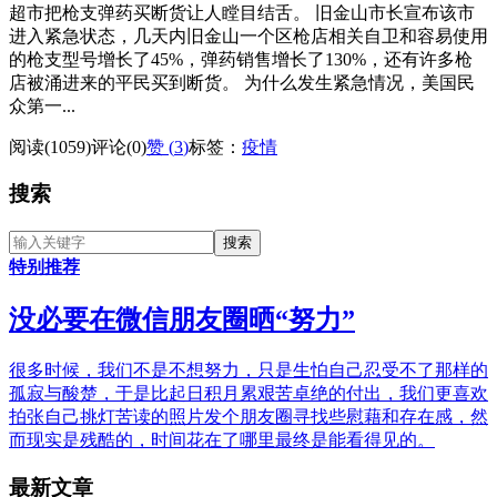
超市把枪支弹药买断货让人瞠目结舌。 旧金山市长宣布该市
进入紧急状态，几天内旧金山一个区枪店相关自卫和容易使用
的枪支型号增长了45%，弹药销售增长了130%，还有许多枪
店被涌进来的平民买到断货。 为什么发生紧急情况，美国民
众第一...
阅读(1059)
评论(0)
赞 (
3
)
标签：
疫情
搜索
特别推荐
没必要在微信朋友圈晒“努力”
很多时候，我们不是不想努力，只是生怕自己忍受不了那样的
孤寂与酸楚，于是比起日积月累艰苦卓绝的付出，我们更喜欢
拍张自己挑灯苦读的照片发个朋友圈寻找些慰藉和存在感，然
而现实是残酷的，时间花在了哪里最终是能看得见的。
最新文章