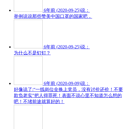
6年前 (2020-09-25)说：
举例说说那些赞美中国口罩的国家吧，
6年前 (2020-09-25)说：
为什么不是钉钉？
6年前 (2020-09-09)说：
好像说了:“一线岗位全换上党员，没有讨价还价！不要
欺负老实”把人得罪死！表面不说心里不知道怎么想的
吧！不堵前途就算好的！