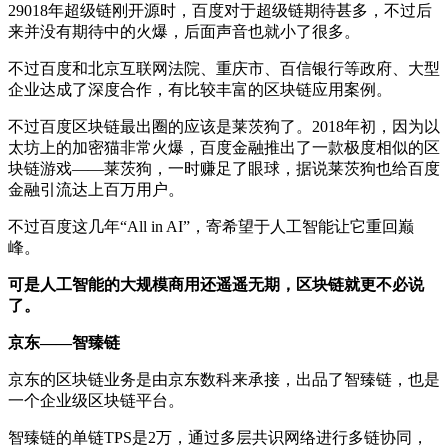
29018年超级链刚开源时，百度对于超级链期待甚多，不过后
来并没有期待中的火爆，后面声音也就小了很多。
不过百度和北京互联网法院、重庆市、百信银行等政府、大型
企业达成了深度合作，有比较丰富的区块链应用案例。
不过百度区块链最出圈的应该是莱茨狗了。2018年初，因为以
太坊上的加密猫非常火爆，百度金融推出了一款极度相似的区
块链游戏——莱茨狗，一时赚足了眼球，据说莱茨狗也给百度
金融引流达上百万用户。
不过百度这几年“All in AI”，寄希望于人工智能让它重回巅
峰。
可是人工智能的大规模商用还遥遥无期，区块链就更不必说
了。
京东——智臻链
京东的区块链业务是由京东数科来承接，出品了智臻链，也是
一个企业级区块链平台。
智臻链的单链TPS是2万，通过多层共识网络进行多链协同，