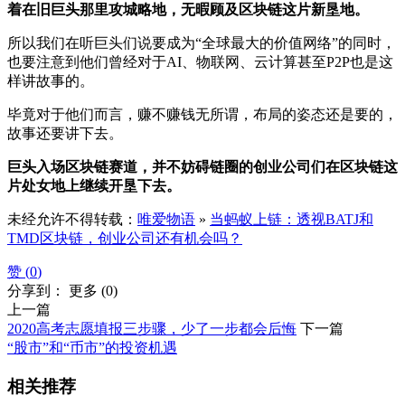
着在旧巨头那里攻城略地，无暇顾及区块链这片新垦地。
所以我们在听巨头们说要成为“全球最大的价值网络”的同时，
也要注意到他们曾经对于AI、物联网、云计算甚至P2P也是这
样讲故事的。
毕竟对于他们而言，赚不赚钱无所谓，布局的姿态还是要的，
故事还要讲下去。
巨头入场区块链赛道，并不妨碍链圈的创业公司们在区块链这
片处女地上继续开垦下去。
未经允许不得转载：
唯爱物语
»
当蚂蚁上链：透视BATJ和
TMD区块链，创业公司还有机会吗？
赞 (
0
)
分享到：
更多
(
0
)
上一篇
2020高考志愿填报三步骤，少了一步都会后悔
下一篇
“股市”和“币市”的投资机遇
相关推荐