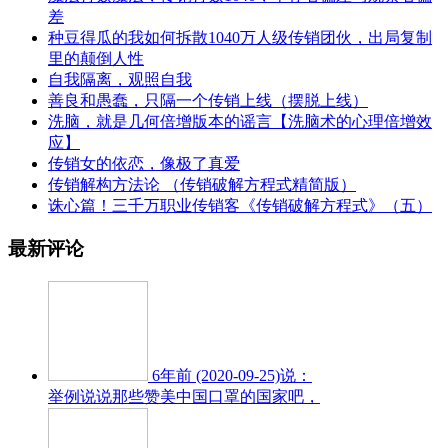
差
种豆得瓜的我如何拆散1040万人级传销团伙，出局复制
里的颠倒人性
自我隔离，观照自我
善良和愚蠢，只隔一个传销上线（摆脱上线）
洗脑，就是几何倍增版本的谣言【洗脑术的心理倍增效
应】
传销女的依恋，像极了真爱
传销解构方法论 （传销破解方程式精简版）
诛心篇！三千万职业传销客《传销破解方程式》（五）
最新评论
6年前 (2020-09-25)说：
举例说说那些赞美中国口罩的国家吧，