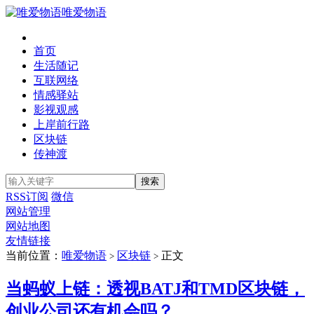
唯爱物语
首页
生活随记
互联网络
情感驿站
影视观感
上岸前行路
区块链
传神渡
RSS订阅
微信
网站管理
网站地图
友情链接
当前位置：
唯爱物语
区块链
正文
>
>
当蚂蚁上链：透视BATJ和TMD区块链，
创业公司还有机会吗？