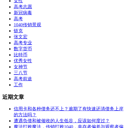
女性
高考志愿
新冠病毒
高考
1040传销景观
链克
张文宏
高考专业
数字货币
比特币
优秀女性
女神节
三八节
高考前途
工作
近期文章
信用卡和各种债务还不上？逾期了有快速还清债务上岸
的方法吗？
遭遇负债和被催收的人生低谷，应该如何度过？
魔法打败魔法，传销打败1040，幸存者偏差与观察者偏