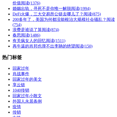
价值
阅读(1376)
婚姻出轨，寻死不是你惟一解脱
阅读(1994)
DeFi火爆，三大交易所公链去哪儿了？
阅读(875)
200多年了，美国为何都没能根治大规模社会骚乱？
阅读
(754)
浪费是谁说了算
阅读(874)
春思
阅读(1486)
有关疯女人的回忆
阅读(1511)
再牛逼的肖邦也弹不出李聃的绝望
阅读(150)
热门标签
回家过年
肖战事件
回家过年的美文
享云链
1040传销
回家过年小散文
外国人永居条例
疫情
传销