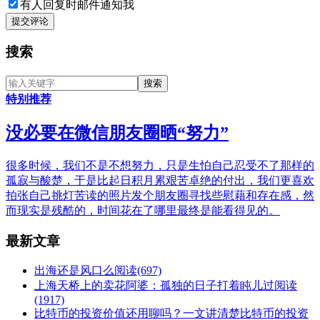
有人回复时邮件通知我
提交评论
搜索
特别推荐
没必要在微信朋友圈晒“努力”
很多时候，我们不是不想努力，只是生怕自己忍受不了那样的
孤寂与酸楚，于是比起日积月累艰苦卓绝的付出，我们更喜欢
拍张自己挑灯苦读的照片发个朋友圈寻找些慰藉和存在感，然
而现实是残酷的，时间花在了哪里最终是能看得见的。
最新文章
出海还是风口么
阅读(697)
上海天桥上的卖花阿婆：孤独的日子打着盹儿过
阅读
(1917)
比特币的投资价值还用聊吗？一文讲清楚比特币的投资