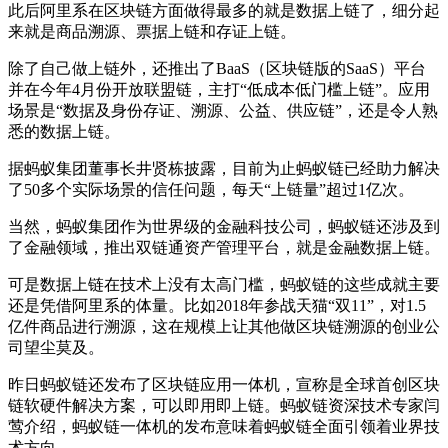
此后阿里系在区块链方面做得最多的就是数据上链了，细分起
来就是商品溯源、票据上链和存证上链。
除了自己做上链外，还推出了BaaS（区块链版的SaaS）平台
并在今年4月份开放联盟链，主打“低成本低门槛上链”。应用
场景是“数据及身份存证、溯源、公益、供应链”，还是令人熟
悉的数据上链。
据蚂蚁集团董事长井贤栋披露，目前为止蚂蚁链已经助力解决
了50多个实际场景的信任问题，每天“上链量”超过1亿次。
当然，蚂蚁集团作为世界级的金融科技公司，蚂蚁链还涉及到
了金融领域，推出双链通资产管理平台，就是金融数据上链。
可是数据上链在技术上没有太高门槛，蚂蚁链的这些成就主要
还是凭借阿里系的体量。比如2018年参战天猫“双11”，对1.5
亿件商品进行溯源，这在规模上让其他做区块链溯源的创业公
司望尘莫及。
昨日蚂蚁链还发布了区块链应用一体机，宣称是全球首创区块
链软硬件解决方案，可以即用即上链。蚂蚁链资深技术专家闫
莺介绍，蚂蚁链一体机的发布意味着蚂蚁链全面引领着业界技
术方向。