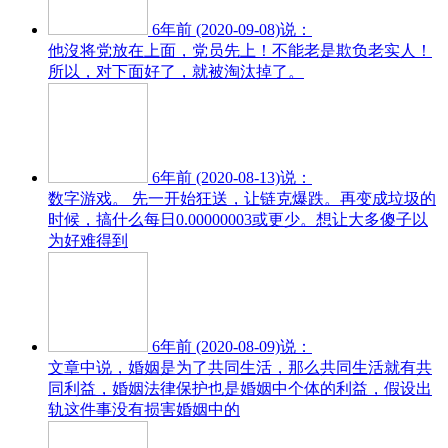
6年前 (2020-09-08)说：
他沒将党放在上面，党员先上！不能老是欺负老实人！
所以，对下面好了，就被淘汰掉了。
6年前 (2020-08-13)说：
数字游戏。 先一开始狂送，让链克爆跌。再变成垃圾的
时候，搞什么每日0.00000003或更少。想让大多傻子以
为好难得到
6年前 (2020-08-09)说：
文章中说，婚姻是为了共同生活，那么共同生活就有共
同利益，婚姻法律保护也是婚姻中个体的利益，假设出
轨这件事没有损害婚姻中的