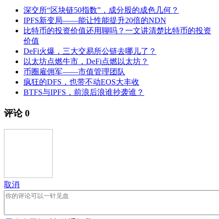
深交所“区块链50指数”，成分股的成色几何？
IPFS新变局——能让性能提升20倍的NDN
比特币的投资价值还用聊吗？一文讲清楚比特币的投资
价值
DeFi火爆，三大交易所公链去哪儿了？
以太坊点燃牛市，DeFi点燃以太坊？
币圈雇佣军——市值管理团队
疯狂的DFS，也带不动EOS大丰收
BTFS与IPFS，前浪后浪谁抄袭谁？
评论
0
取消