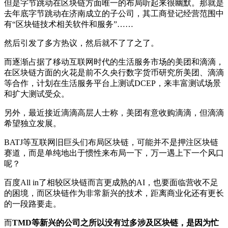
但是字节跳动在区块链方面唯一的布局听起来很幽默。那就是
去年底字节跳动在济南成立的子公司，其工商登记经营范围中
有“区块链技术相关软件和服务”……
然后引发了多方热议，然后就不了了之了。
而逐渐占据了移动互联网时代的生活服务市场的美团和滴滴，
在区块链方面的火花是前不久央行数字货币研究所美团、滴滴
等合作，计划在生活服务平台上测试DCEP，来丰富测试场景
和扩大测试受众。
另外，最近接近滴滴高层人士称，美团有意收购滴滴，但滴滴
希望独立发展。
BATJ等互联网旧巨头们布局区块链，可能并不是押注区块链
赛道，而是单纯地出于惯性来布局一下，万一遇上下一个风口
呢？
百度All in了相较区块链而言更成熟的AI，也要面临营收不足
的困境，而区块链作为非常新兴的技术，距离商业化还有更长
的一段路要走。
而
TMD等新兴的公司之所以没有过多涉及区块链，是因为忙