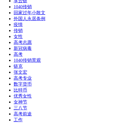
享云链
1040传销
回家过年小散文
外国人永居条例
疫情
传销
女性
高考志愿
新冠病毒
高考
1040传销景观
链克
张文宏
高考专业
数字货币
比特币
优秀女性
女神节
三八节
高考前途
工作