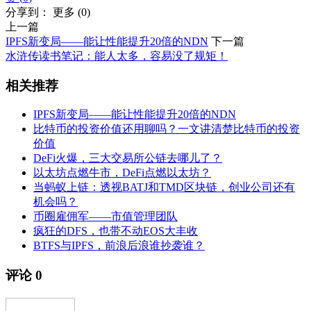
分享到：
更多
(
0
)
上一篇
IPFS新变局——能让性能提升20倍的NDN
下一篇
水浒传读书笔记：能人太多，容易没了规矩！
相关推荐
IPFS新变局——能让性能提升20倍的NDN
比特币的投资价值还用聊吗？一文讲清楚比特币的投资
价值
DeFi火爆，三大交易所公链去哪儿了？
以太坊点燃牛市，DeFi点燃以太坊？
当蚂蚁上链：透视BATJ和TMD区块链，创业公司还有
机会吗？
币圈雇佣军——市值管理团队
疯狂的DFS，也带不动EOS大丰收
BTFS与IPFS，前浪后浪谁抄袭谁？
评论
0