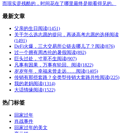
而现实是残酷的，时间花在了哪里最终是能看得见的。
最新文章
父亲的生日
阅读(1451)
关于怎么选志愿的提问，再谈高考志愿的选择
阅读
(1491)
DeFi火爆，三大交易所公链去哪儿了？
阅读(876)
过一个拥有周杰伦的暑假
阅读(892)
巨头过处，寸草不生
阅读(907)
凡事有因果，万事有轮回。
阅读(1822)
岁岁年年，幸福未曾走远……
阅读(1405)
传销有那些套路？全类型传销大套路共性
阅读(225)
我的老妈
阅读(1314)
大话情缘
阅读(1522)
热门标签
回家过年
肖战事件
回家过年的美文