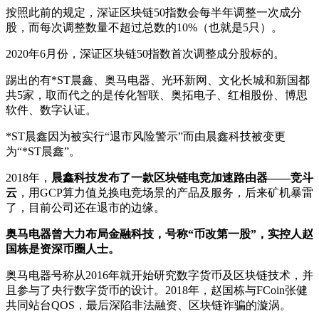
按照此前的规定，深证区块链50指数会每半年调整一次成分
股，而每次调整数量不超过总数的10%（也就是5只）。
2020年6月份，深证区块链50指数首次调整成分股标的。
踢出的有*ST晨鑫、奥马电器、光环新网、文化长城和新国都
共5家，取而代之的是传化智联、奥拓电子、红相股份、博思
软件、数字认证。
*ST晨鑫因为被实行“退市风险警示”而由晨鑫科技被变更
为“*ST晨鑫”。
2018年，
晨鑫科技发布了一款区块链电竞加速路由器——竞斗
云
，用GCP算力值兑换电竞场景的产品及服务，后来矿机暴雷
了，目前公司还在退市的边缘。
奥马电器曾大力布局金融科技，号称“币改第一股”，实控人赵
国栋是资深币圈人士。
奥马电器号称从2016年就开始研究数字货币及区块链技术，并
且参与了央行数字货币的设计。2018年，赵国栋与FCoin张健
共同站台QOS，最后深陷非法融资、区块链诈骗的漩涡。