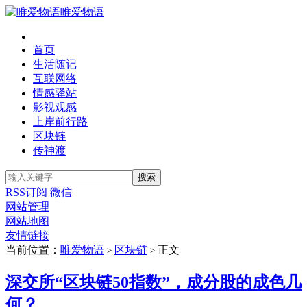
唯爱物语
首页
生活随记
互联网络
情感驿站
影视观感
上岸前行路
区块链
传神渡
RSS订阅
微信
网站管理
网站地图
友情链接
当前位置：
唯爱物语
区块链
正文
>
>
深交所“区块链50指数”，成分股的成色几
何？