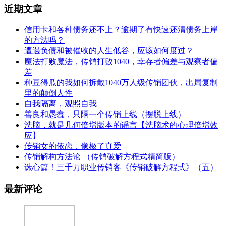
近期文章
信用卡和各种债务还不上？逾期了有快速还清债务上岸
的方法吗？
遭遇负债和被催收的人生低谷，应该如何度过？
魔法打败魔法，传销打败1040，幸存者偏差与观察者偏
差
种豆得瓜的我如何拆散1040万人级传销团伙，出局复制
里的颠倒人性
自我隔离，观照自我
善良和愚蠢，只隔一个传销上线（摆脱上线）
洗脑，就是几何倍增版本的谣言【洗脑术的心理倍增效
应】
传销女的依恋，像极了真爱
传销解构方法论 （传销破解方程式精简版）
诛心篇！三千万职业传销客《传销破解方程式》（五）
最新评论