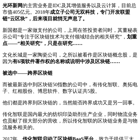
光环新网
的主营业务是IDC及其增值服务以及云计算，目前总
市值405亿元。2018年
成立子公司无双科技，专门开发联盟
链“云区块”，后来项目就悄无声息了。
新国都是一家做支付的公司，上周在答投资者问时，其董秘表
示公司“专注于区块链技术与支付领域结合的相关研究”，
划重
点——“相关研究”，只是在研究……
文化长城是一家陶瓷公司，之所以被看作是区块链概念股，是
因为
有6项软件著作权的名称或说明中涉及区块链……
被选中——跨界区块链
而被最新选中到区块链50指数的公司中，有传化智联、奥拓电
子、红相股份、博思软件、数字认证共5股。
他们都是跨界到区块链的，当然能否跨界成功又是另一回事。
传化智联是国内最大的纺织印染助剂生产企业，同时物流业务
也贡献了很大部分的营收，所以传化智联的区块链业务是与物
流服务相关的。
2017年，
传化智联启动了区块链BaaS平台，
致力于提供三大