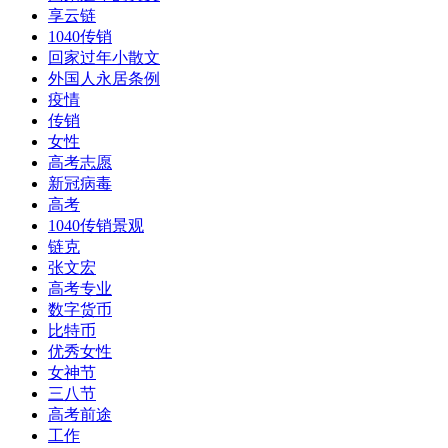
享云链
1040传销
回家过年小散文
外国人永居条例
疫情
传销
女性
高考志愿
新冠病毒
高考
1040传销景观
链克
张文宏
高考专业
数字货币
比特币
优秀女性
女神节
三八节
高考前途
工作