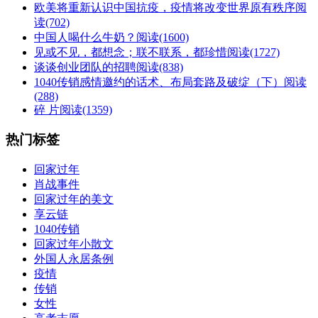
欧美将重新认识中国抗疫，疫情将改变世界原有秩序
阅
读(702)
中国人喝什么牛奶？
阅读(1600)
见或不见，都想念；联不联系，都珍惜
阅读(1727)
谈谈创业团队的招聘
阅读(838)
1040传销感情邀约的话术、布局套路及破绽（下）
阅读
(288)
碎 片
阅读(1359)
热门标签
回家过年
肖战事件
回家过年的美文
享云链
1040传销
回家过年小散文
外国人永居条例
疫情
传销
女性