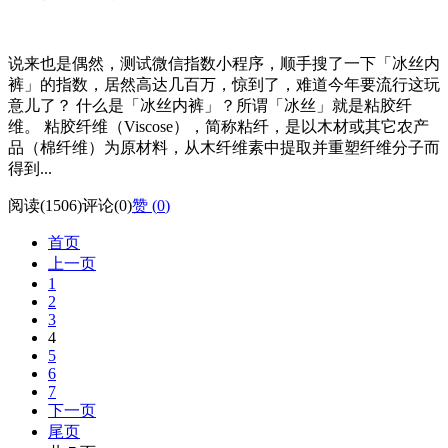
说来也是偶然，测试微信指数小程序，顺手搜了一下「冰丝内
裤」的指数，居然高达几百万，惊到了，难道今年要流行这玩
意儿了？ 什么是「冰丝内裤」？所谓「冰丝」就是粘胶纤
维。 粘胶纤维（Viscose），简称粘纤，是以木材或其它农产
品（棉纤维）为原材料，从木纤维素中提取并重塑纤维分子而
得到...
阅读(1506)
评论(0)
赞 (
0
)
首页
上一页
1
2
3
4
5
6
7
下一页
尾页