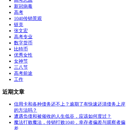
高考志愿
新冠病毒
高考
1040传销景观
链克
张文宏
高考专业
数字货币
比特币
优秀女性
女神节
三八节
高考前途
工作
近期文章
信用卡和各种债务还不上？逾期了有快速还清债务上岸
的方法吗？
遭遇负债和被催收的人生低谷，应该如何度过？
魔法打败魔法，传销打败1040，幸存者偏差与观察者偏
差