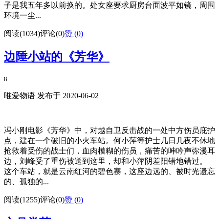
子是我五年多以前换的。处女座要求厨房台面波平如镜，周围
环境一尘...
阅读(1034)
评论(0)
赞 (
0
)
边陲小站的《芳华》
8
唯爱物语 发布于 2020-06-02
冯小刚电影《芳华》中，对越自卫反击战的一处中方伤员庇护
点，建在一个破旧的小火车站。何小萍等护士几日几夜不休地
抢救着受伤的战士们，血肉模糊的伤员，痛苦的呻吟声弥漫耳
边，刘峰受了重伤被送到这里，却和小萍阴差阳错地错过。
这个车站，就是云南红河的碧色寨，这座边远的、被时光遗忘
的、孤独的...
阅读(1255)
评论(0)
赞 (
0
)