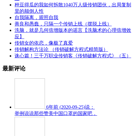
种豆得瓜的我如何拆散1040万人级传销团伙，出局复制
里的颠倒人性
自我隔离，观照自我
善良和愚蠢，只隔一个传销上线（摆脱上线）
洗脑，就是几何倍增版本的谣言【洗脑术的心理倍增效
应】
传销女的依恋，像极了真爱
传销解构方法论 （传销破解方程式精简版）
诛心篇！三千万职业传销客《传销破解方程式》（五）
最新评论
6年前 (2020-09-25)说：
举例说说那些赞美中国口罩的国家吧，