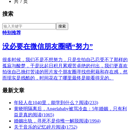
共 7 页
搜索
特别推荐
没必要在微信朋友圈晒“努力”
很多时候，我们不是不想努力，只是生怕自己忍受不了那样的
孤寂与酸楚，于是比起日积月累艰苦卓绝的付出，我们更喜欢
拍张自己挑灯苦读的照片发个朋友圈寻找些慰藉和存在感，然
而现实是残酷的，时间花在了哪里最终是能看得见的。
最新文章
年轻人在1040里，能学到什么？
阅读(233)
黄晓明隔离后，Angelababy被骂冷血：5年婚姻，只有利
益是真的
阅读(1065)
婚姻出轨，寻死不是你惟一解脱
阅读(1994)
关于音乐的记忆碎片
阅读(1752)