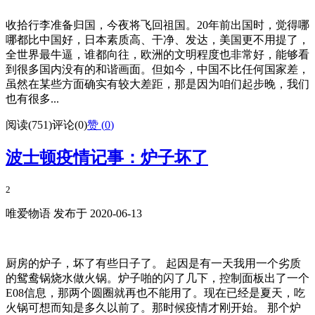
收拾行李准备归国，今夜将飞回祖国。20年前出国时，觉得哪
哪都比中国好，日本素质高、干净、发达，美国更不用提了，
全世界最牛逼，谁都向往，欧洲的文明程度也非常好，能够看
到很多国内没有的和谐画面。但如今，中国不比任何国家差，
虽然在某些方面确实有较大差距，那是因为咱们起步晚，我们
也有很多...
阅读(751)
评论(0)
赞 (
0
)
波士顿疫情记事：炉子坏了
2
唯爱物语 发布于 2020-06-13
厨房的炉子，坏了有些日子了。 起因是有一天我用一个劣质
的鸳鸯锅烧水做火锅。炉子啪的闪了几下，控制面板出了一个
E08信息，那两个圆圈就再也不能用了。现在已经是夏天，吃
火锅可想而知是多久以前了。那时候疫情才刚开始。 那个炉