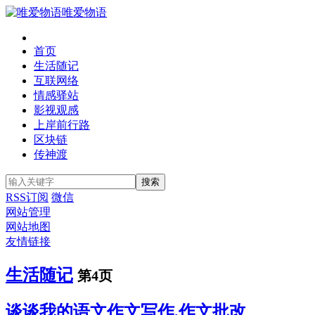
唯爱物语
首页
生活随记
互联网络
情感驿站
影视观感
上岸前行路
区块链
传神渡
RSS订阅
微信
网站管理
网站地图
友情链接
生活随记
第4页
谈谈我的语文作文写作,作文批改