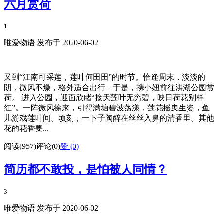
六月赏荷
1
唯爱物语 发布于 2020-06-02
又到“江南可采莲，莲叶何田田”的时节。恰逢周末，淡淡的
阴，微风不燥，格外适合出行，于是，携小妞前往洪湖公园赏
荷。 进入公园，迎面欣睹“接天莲叶无穷碧，映日荷花别样
红”。一阵微风徐来，引得满塘碧波荡漾，莲花摇曳生姿，鱼
儿游戏莲叶间。顷刻，一下子陶醉在丝丝入鼻的清香里。其他
花的花香要...
阅读(957)
评论(0)
赞 (
0
)
简历都不敢投，是怕被人同情？
3
唯爱物语 发布于 2020-06-02