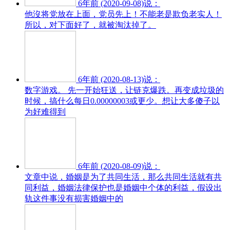
6年前 (2020-09-08)说：
他沒将党放在上面，党员先上！不能老是欺负老实人！
所以，对下面好了，就被淘汰掉了。
6年前 (2020-08-13)说：
数字游戏。 先一开始狂送，让链克爆跌。再变成垃圾的
时候，搞什么每日0.00000003或更少。想让大多傻子以
为好难得到
6年前 (2020-08-09)说：
文章中说，婚姻是为了共同生活，那么共同生活就有共
同利益，婚姻法律保护也是婚姻中个体的利益，假设出
轨这件事没有损害婚姻中的