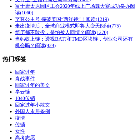
富士康太原园区工会2020年线上广场舞大赛成功举办
阅
读(1060)
至尊公主号 撞破美国“西洋镜”！
阅读(1219)
走出疫情后，全球商业模式即将大变天
阅读(775)
简历都不敢投，是怕被人同情？
阅读(1270)
当蚂蚁上链：透视BATJ和TMD区块链，创业公司还有
机会吗？
阅读(929)
热门标签
回家过年
肖战事件
回家过年的美文
享云链
1040传销
回家过年小散文
外国人永居条例
疫情
传销
女性
高考志愿