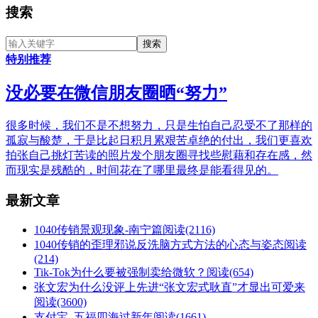
搜索
特别推荐
没必要在微信朋友圈晒“努力”
很多时候，我们不是不想努力，只是生怕自己忍受不了那样的
孤寂与酸楚，于是比起日积月累艰苦卓绝的付出，我们更喜欢
拍张自己挑灯苦读的照片发个朋友圈寻找些慰藉和存在感，然
而现实是残酷的，时间花在了哪里最终是能看得见的。
最新文章
1040传销景观现象-南宁篇
阅读(2116)
1040传销的歪理邪说反洗脑方式方法的心态与姿态
阅读
(214)
Tik-Tok为什么要被强制卖给微软？
阅读(654)
张文宏为什么没评上先进“张文宏式耿直”才显出可爱来
阅读(3600)
支付宝–五福四海过新年
阅读(1661)