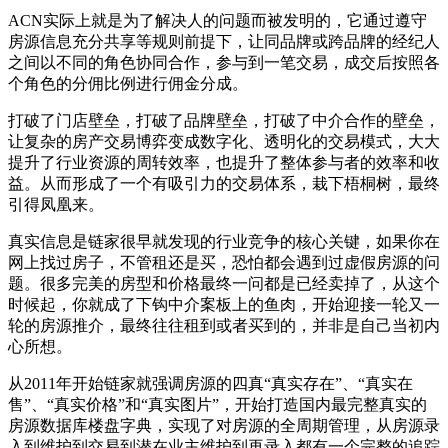
ACN实际上就是为了解决人的问题而被发明的，它通过遵守
房源信息充分共享等规则前提下，让同品牌或跨品牌的经纪人
之间以不同的角色协同合作，参与到一笔交易，成交后按照各
个角色的分佣比例进行佣金分成。
打破了门店壁垒，打破了品牌壁垒，打破了中介合作的壁垒，
让复杂的房产交易博弈变成数字化、透明化的交易模式，大大
提升了行业资源的周转效率，也提升了整体参与者的效率和收
益。从而形成了一个有吸引力的交易体系，栽下梧桐树，最终
引得凤凰来。
真实信息是链家很早就发现的行业竞争的核心关键，如果你在
网上找过房子，不管租还是买，恐怕都会遇到过虚假房源的问
题。很多完美的房型和价格最终一问都是已经卖掉了，从这个
时候起，你就成了下钩中介案板上的鱼肉，开始迎接一轮又一
轮的房源推介，最终往往租到或者买到的，并非是自己当初内
心所想。
从2011年开始链家就强调房源的四真“真实存在”、“真实在
售”、“真实价格”和“真实图片”，开始打造国内最完整真实的
房源数据库楼盘字典，实现了对房源的全周期管理，从房源录
入到维护到交易到潜在业主维护到再录入都有一个完整的追踪