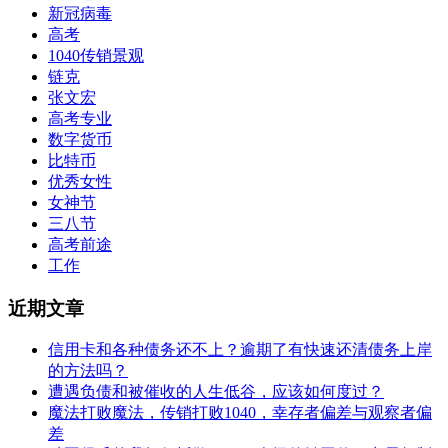
新冠病毒
高考
1040传销景观
链克
张文宏
高考专业
数字货币
比特币
优秀女性
女神节
三八节
高考前途
工作
近期文章
信用卡和各种债务还不上？逾期了有快速还清债务上岸
的方法吗？
遭遇负债和被催收的人生低谷，应该如何度过？
魔法打败魔法，传销打败1040，幸存者偏差与观察者偏
差