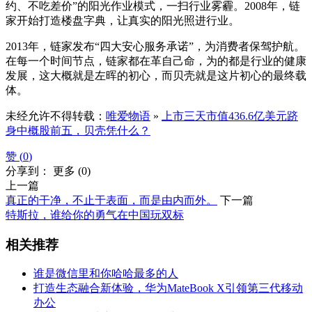
约、不吃差价”的阳光作业模式，一扫行业雾霾。2008年，链
家开始打造楼盘字典，让真实的阳光照进行业。
2013年，链家发布“四大安心服务承诺”，为消费者保驾护航。
在每一个时间节点，链家都在革自己命，为的都是行业的健康
发展，这大概就是左晖的初心，而贝壳就是这片初心的最终载
体。
未经允许不得转载：
唯爱物语
»
上市三天市值436.6亿美元跻
身中概股前五，贝壳凭什么？
赞 (
0
)
分享到：
更多
(
0
)
上一篇
真正的干净，不止于表面，而是由内而外。
下一篇
特斯拉，谁给你的勇气在中国玩双标
相关推荐
谁是微信里和你哈哈最多的人
打造生态融合新体验，华为MateBook X引领第三代移动
办公