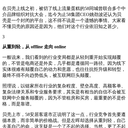
在贝壳上线之初，被切了线上流量蛋糕的58同城曾联合多个中
介品牌组织对抗大会，迄今为止58集团CEO姚劲波还认为贝
壳是一个封闭的平台，这不得不说是一个遗憾的事情。大家看
不懂贝壳的原因还是因为，他们对这个行业依旧知之甚少。
3
从重到轻，从 offline 走向 online
一般说来，我们看到的行业变局都是从轻到重开始实现颠覆
的，不管是电商还是外卖，几乎都是遵循同一路径。因为线下
实体很难有颠覆自己的动力和意愿，也往往抗拒升级和转型，
最终不得不向趋势低头，被互联网巨头颠覆。
照理说，以链家所在行业的复杂程度、壁垒高度、高额客单、
复杂法律关系和专业服务要求，其实是有相当的自信不会被互
联网中介服务颠覆的，因为不管租房和买房，最重要的不是价
格，而是靠谱。
贝壳上市，58安居客退市正说明了这一点，行业竞争首先要遵
循本质，而非简单的价格战。但是左晖却选择从重到轻，自己
去革自己的命，这无疑是一个了不起的选择。当然，更了不起