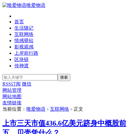
唯爱物语
首页
生活随记
互联网络
情感驿站
影视观感
上岸前行路
区块链
传神渡
RSS订阅
微信
网站管理
网站地图
友情链接
当前位置：
唯爱物语
互联网络
正文
>
>
上市三天市值436.6亿美元跻身中概股前
五，贝壳凭什么？