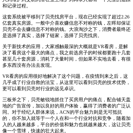
和记录过程。
这套系统被平移到了贝壳找房平台，现在已经实现了超过2.26
亿套真实房源。一般中介喜欢赚信息不对称的钱，左晖却保证
贝壳不会去赚信息不对称的钱。大浪淘沙之下，消费者最终还
是选择了真实，选择了链家，选择了贝壳找房。
关于新技术的应用，大家感触最深的大概就是VR看房，是解
决了看房这个最大的痛点，我之前选房子的时候都要跑十几套
甚至几十套房源，消耗了大量时间，但如果不实地去看，有很
多东西没有办法去发现。
VR看房的应用很好地解决了这个问题，在疫情到来之后，这
几乎成了行业自救的法宝，从这里可以看到贝壳的技术优势，
更可以看到贝壳对行业的远见卓识。
三板斧之下，贝壳敏锐地抓住了买房用户的痛点，配合铺天盖
地的广告宣传，加以良好的用户体验，赢得了消费者的广泛认
同。对于经纪人群体来说，ACN的平台魅力则是无可抵抗
的，你不加入就等于一个人在和一个行业对抗和竞争，随着加
入的人越来越多，平台的价值和魅力也就越来越大，这让贝壳
像一个雪球，快速的壮大起来。