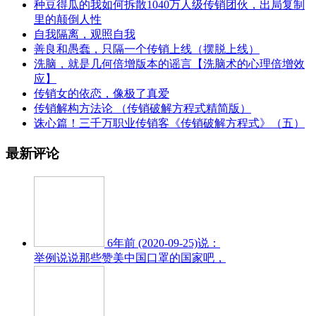
种豆得瓜的我如何拆散1040万人级传销团伙，出局复制
里的颠倒人性
自我隔离，观照自我
善良和愚蠢，只隔一个传销上线（摆脱上线）
洗脑，就是几何倍增版本的谣言【洗脑术的心理倍增效
应】
传销女的依恋，像极了真爱
传销解构方法论 （传销破解方程式精简版）
诛心篇！三千万职业传销客《传销破解方程式》（五）
最新评论
6年前 (2020-09-25)说：
举例说说那些赞美中国口罩的国家吧，