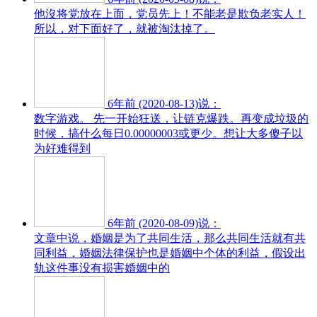
他沒将党放在上面，党员先上！不能老是欺负老实人！
所以，对下面好了，就被淘汰掉了。
6年前 (2020-08-13)说：
数字游戏。 先一开始狂送，让链克爆跌。再变成垃圾的
时候，搞什么每日0.00000003或更少。想让大多傻子以
为好难得到
6年前 (2020-08-09)说：
文章中说，婚姻是为了共同生活，那么共同生活就有共
同利益，婚姻法律保护也是婚姻中个体的利益，假设出
轨这件事没有损害婚姻中的