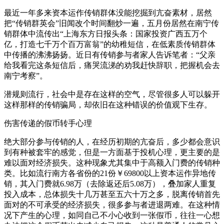
最近一年多来资本运作传销群体没能挖掘到亢奋素材，居然
把“传销群英会”旧闻改个时间翻炒一遍，五月份居然在南宁传
销群体中流传出“上海东方日报头条：国家投资广西五万个
亿，打造七千万个百万富翁”的幼稚短信，在低素质传销群体
中传播的沸沸扬扬。近日有传销参与者家人告诉笔者：“父亲
给我看完这条短信后，痛哭流涕的劝我赶快辞职，把握机会去
南宁考察”。
潜规则流行，社会中是存在这样的空气，尽管很多人可以躲开
这样那样的传销骗局，却依旧在这种错误的价值观下生存。
伤害传递的假币转手心理
绝大部分参与传销的人，在经历初期的亢奋后，多少都会意识
到有种被套牢的感觉，但是一方面基于投机心理，更主要的是
难以面对经济损失。这种现象尤其集中于高额入门费的传销种
类。比如流行南方各省份的21份￥69800以上资本运作异地传
销，其入门费就6.98万（去除返还后5.08万），叠加家人重复
投入成本，总体损失十几万甚至五六十万之多，脱离传销首先
面对的不可承受的经济损失，很多参与者进退两难。在这种情
况下产生的心理，如同自己不小心收到一张假币，往往一心想