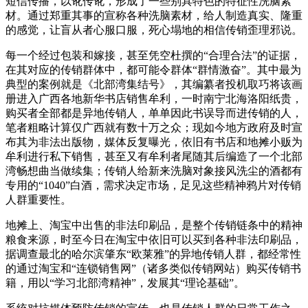
短信传播，以讹传讹，形成了一些别具特色的特征性洗脑素
材。通过郑重其事的宣称各种洗脑素材，给人制造真实、隆重
的感觉，让盲从者心服口服，死心塌地的相信传销歪理邪说。
每一个经过包装和嫁接，甚至凭空杜撰的“合理合法”的证据，
在其对应的传销群体中，都可能令群体“群情激奋”。其中最为
典型的案例就是《北部湾集结号》，其编纂者投机取巧将该画
册进入广西各地新华书店销售牟利，一时南宁北海洛阳纸贵，
购买者全部都是异地传销人，单单因此书误导而进传销的人，
笔者粗略计算仅广西就有数十万之众；现如今地方政府及时宣
布其为非法出版物，媒体反复曝光，依旧有书店和地摊小贩为
牟利进行私下销售，甚至又有牟利者尾随其后编造了一个北部
湾畅想曲当做续集；传销人给新来洗脑对象接风洗尘的酒都有
专用的“1040”白酒，需求决定市场，足见这些精神鸦片对传销
人群重要性。
地摊上、淘宝中出售的非法印刷品，是整个传销链条中的精神
粮食来源，时至今日在淘宝中依旧可以买到各种非法印刷品，
据调查最北的哈尔滨肇东“欧莱雅”的异地传销人群，都经常性
的通过淘宝和“连锁销售网”（诸多类似传销网站）购买传销书
籍，用以“学习北部湾精神”，发展其“理论基础”。