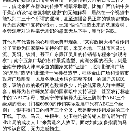
系统对抗媒体预防传销的宣传，也是传销人群的日常工作之
一，借此来回在群体内传播互相暗示取暖。比如广西传销中关
于焦点访谈“老总复制的秘密”的无知解释，居然在一个视频中
能找到二三十个所谓的漏洞，甚至连播音员正常的微笑都被解
释为国家暗中支持的暗示，无知“悟性”捏造出来的洗脑素材，
令旁观者对这种毫无常识的愚蠢无从下手，望“传”兴叹。
其他具有代表性的心理暗示典型现象，“来宾政府大楼”被传销
分子宣称为国家暗中支持的证据，来宾本地、玉林市区及北
流、宾阳、钦州、甚至广东廉江吴川的传销都专程来“参观考
察”；南宁五象广场的各种景观造型、南湖公园的石头，则是
全南宁传销人津津乐道的国家支持“证据”；北海北部湾广场
的“黑锅”造型和北部湾一号楼盘造型，桂林金山广场和贵港市
政府广场雕塑，以及各地城乡结合部整齐划一的回迁房居民
楼，吸纳存款的银行网点数量多少，均被低素质人群生搬硬
套，解释为各种啼笑皆非的国家暗中支持证据；甚至农行标志
中的“ABC”字母，被南宁传销解释为五级三阶制中ABC三个
级别的暗示（门槛69800的传销实际发展中只有ABC三个级
别），恨不得门口的树有三个分叉，都是暗示传销发展的三个
下线。丁磊、马云、牛根生、史玉柱均被传销人群传诵为“行
业出局的成功人士”来营造名人效应。面对如此众多指鹿为马
的常识盲区，无力之感顿生。