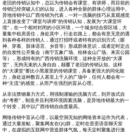
老旧的传销认知中，总以为传销会有课堂、有讲师，而目前的
传销已经突破人们的认知，进入各种全新的群体心理运用中。
异地传销中以广西传销为代表，一对一洗脑的技巧从直观感觉
上直接改变了“课堂与讲师”的传销认知，发展为“大课堂环
境”，在一个相对封闭的小区环境，一个城乡结合部区域，大
量集中租房居住，身处其中，行走在路上，都会有意无意的遇
到各种各样的传销人，通过打招呼或者特有的识别方式（眼
神、穿着、肢体语言、乡音等）形成群体意识，或者定时定点
的自发性公开集会（南宁五象广场、桂林金山广场、来宾公园
等），形成特有的广西传销洗脑环境，这种全开放的“大课
堂”，无拘无束的人身自由，颠覆了老旧的传销认知。这样
的“大课堂”要比小黑屋里的传销课堂，具备更强大的同化能
力，身处这种数百人甚至上千人的广场中，任何人都会有一
种“主流”的感觉，从而产生强烈的盲从心理。
从非法禁锢暴力方式，用强制灌输的洗脑方式，到开放式自
由“考察”，制造并且利用环境因素洗脑，是异地传销最大的一
个转变，其中以广西传销自由度最高。
网络传销中盲从心理，以最空洞无知的网络资本运作为代表，
通过大量发帖，聚集网友在QQ群，定时在歪歪语音聊天室
中，在虚拟的互联网中营造群体气氛，每天定时聚集进行激