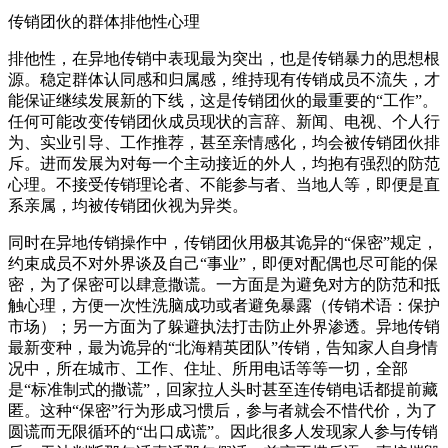
传销团伙的群体排他性心理
排他性，在异地传销中表现最为突出，也是传销暴力的思想根
源。稳定群体认同感和归属感，维持现有传销成员不流失，才
能保证继续发展新的下线，这是传销团伙的最重要的“工作”。
任何可能改变传销团伙成员现状的言辞、新闻、电视、个人行
为、实业引导、工作推荐，甚至亲情感化，均会被传销团伙排
斥。进而发展为对每一个主动接近的外人，均抱有强烈的防范
心理。不接受传销理论者、不能参与者、当地人等，即便是直
系亲属，均被传销团伙视为异类。
同时在异地传销操作中，传销团伙用极其诡异的“保密”规定，
约束成员不对外界谈及自己“事业”，即便对配偶也尽可能的保
密，为了保密可以肆意撒谎。一方面是为避免对方的防范和抵
触心理，方便一次性洗脑成功或者避免暴露（传销术语：保护
市场）；另一方面为了躲避执法打击防止外界渗透。异地传销
最新变种，最为诡异的“北海精英团队”传销，告知家人自身情
况中，所在城市、工作、住址、所用电话等等一切，全部
是“标准制式的撒谎”，回家拉人头时甚至连传销电话都提前藏
匿。这种“保密”行为形成习惯后，参与者就会不惜代价，为了
圆谎而无限循环的“出口成谎”。因此很多人发现家人参与传销