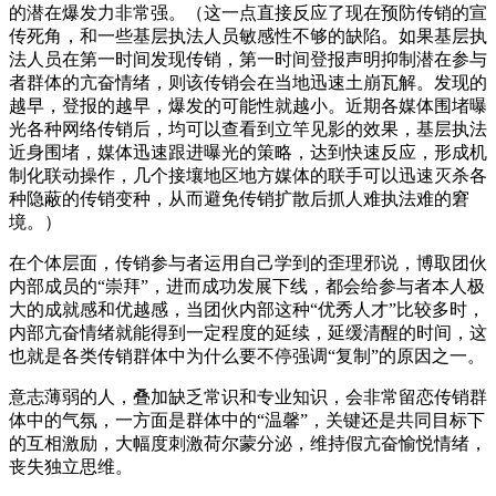
的潜在爆发力非常强。（这一点直接反应了现在预防传销的宣
传死角，和一些基层执法人员敏感性不够的缺陷。如果基层执
法人员在第一时间发现传销，第一时间登报声明抑制潜在参与
者群体的亢奋情绪，则该传销会在当地迅速土崩瓦解。发现的
越早，登报的越早，爆发的可能性就越小。近期各媒体围堵曝
光各种网络传销后，均可以查看到立竿见影的效果，基层执法
近身围堵，媒体迅速跟进曝光的策略，达到快速反应，形成机
制化联动操作，几个接壤地区地方媒体的联手可以迅速灭杀各
种隐蔽的传销变种，从而避免传销扩散后抓人难执法难的窘
境。）
在个体层面，传销参与者运用自己学到的歪理邪说，博取团伙
内部成员的“崇拜”，进而成功发展下线，都会给参与者本人极
大的成就感和优越感，当团伙内部这种“优秀人才”比较多时，
内部亢奋情绪就能得到一定程度的延续，延缓清醒的时间，这
也就是各类传销群体中为什么要不停强调“复制”的原因之一。
意志薄弱的人，叠加缺乏常识和专业知识，会非常留恋传销群
体中的气氛，一方面是群体中的“温馨”，关键还是共同目标下
的互相激励，大幅度刺激荷尔蒙分泌，维持假亢奋愉悦情绪，
丧失独立思维。