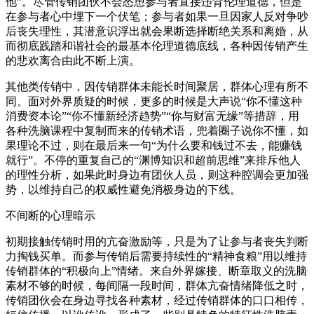
他”。尽管传销团伙不会怂恿参与者直接违背伦理道德，但是
在参与者心中埋下一个伏笔；参与者如果一旦因家人反对争吵
后丧失理性，其潜意识浮出就会果断选择断绝关系和离婚，从
而彻底践踏和谐社会的最基本伦理道德底线，各种因传销产生
的悲欢离合由此不断上演。
其他类传销中，因传销群体未能长时间聚居，群体心理有所不
同。面对外界质疑的时候，更多的时候是大声说“你不懂这种
消费资本论”“你不懂新经济趋势”“你与财富无缘”等措辞，用
各种洗脑课程中复制而来的传销术语，兜着圈子说你不懂，如
果理论不过，则在最后来一句“为什么要和钱过不去，能赚钱
就行”。不停的重复自己的“渊博知识和超前思维”来排斥他人
的理性分析，如果此时身边有团伙人员，则这种腔调会更加强
势，以维持自己的权威性避免消极身边的下线。
不间断的心理暗示
初期接触传销时用的亢奋激励等，只是为了让参与者丧失判断
力掏钱买单。而参与传销后需要持续性的“精神食粮”用以维持
传销群体的“积极向上”情绪。来自外界嫁接、断章取义的洗脑
素材不够的时候，每间隔一段时间，群体亢奋情绪降低之时，
传销团伙会在身边寻找各种素材，经过传销群体的口口相传，