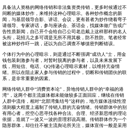
具备法人资格的网络传销和非法集资类传销，更多时候通过不
间断的媒体炒作，来维持这种心理暗示。各种炒作概念的新
闻，与基层领导合影、讲话、会议，更有甚者为炒作绕着弯子
请领导、专家讲话，参与座谈会、茶话会，找媒体做广告或广
告性质新闻，自己开个会给自己公司老总戴上这样那样的名人
头衔，花招儿之多可谓是无所不用其极，防不胜防。笔者经常
被这种炒作吓一跳，还以为自己调查不够缜密判断错误。
个体行为中的心理暗示，则是通过不断强调“成功人”士，用金
钱包装刺激参与者，对暂时脱离的参与者，以及未来发展下
线，用短信、电话、QQ传递心理暗示素材，以维持亢奋情
绪。所以在阻止家人参与传销的过程中，切断和传销团伙的联
系，是非常重要的因素。
网络传销人群中“消费资本论”，异地传销人群中的“幸福的港
湾”，这两个都主流媒体都未能做较多正面回应，继续在传销
人群中流传，相对“北部湾集结号”这样的，地方媒体连续性澄
清则极大程度上遏制了传销人群的亢奋情绪。传销群体中的别
有用心者，挖空心思寻找各种合法、合理、经济新思维的理论
依据，造就了一波又一波的歪理邪说高潮。传销群体作为一个
隐形群体，却往往不被主流舆论所关注，媒体宣传一般是采用