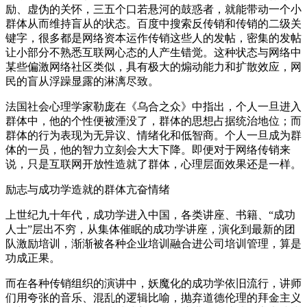
励、虚伪的关怀，三五个口若悬河的鼓惑者，就能带动一个小
群体从而维持盲从的状态。百度中搜索反传销和传销的二级关
键字，很多都是网络资本运作传销这些人的发帖，密集的发帖
让小部分不熟悉互联网心态的人产生错觉。这种状态与网络中
某些偏激网络社区类似，具有极大的煽动能力和扩散效应，网
民的盲从浮躁显露的淋漓尽致。
法国社会心理学家勒庞在《乌合之众》中指出，个人一旦进入
群体中，他的个性便被湮没了，群体的思想占据统治地位；而
群体的行为表现为无异议、情绪化和低智商。个人一旦成为群
体的一员，他的智力立刻会大大下降。即便对于网络传销来
说，只是互联网开放性造就了群体，心理层面效果还是一样。
励志与成功学造就的群体亢奋情绪
上世纪九十年代，成功学进入中国，各类讲座、书籍、“成功
人士”层出不穷，从集体催眠的成功学讲座，演化到最新的团
队激励培训，渐渐被各种企业培训融合进公司培训管理，算是
功成正果。
而在各种传销组织的演讲中，妖魔化的成功学依旧流行，讲师
们用夸张的音乐、混乱的逻辑比喻，抛弃道德伦理的拜金主义