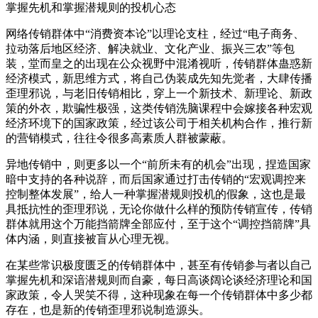
掌握先机和掌握潜规则的投机心态
网络传销群体中“消费资本论”以理论支柱，经过“电子商务、
拉动落后地区经济、解决就业、文化产业、振兴三农”等包
装，堂而皇之的出现在公众视野中混淆视听，传销群体蛊惑新
经济模式，新思维方式，将自己伪装成先知先觉者，大肆传播
歪理邪说，与老旧传销相比，穿上一个新技术、新理论、新政
策的外衣，欺骗性极强，这类传销洗脑课程中会嫁接各种宏观
经济环境下的国家政策，经过该公司于相关机构合作，推行新
的营销模式，往往令很多高素质人群被蒙蔽。
异地传销中，则更多以一个“前所未有的机会”出现，捏造国家
暗中支持的各种说辞，而后国家通过打击传销的“宏观调控来
控制整体发展”，给人一种掌握潜规则投机的假象，这也是最
具抵抗性的歪理邪说，无论你做什么样的预防传销宣传，传销
群体就用这个万能挡箭牌全部应付，至于这个“调控挡箭牌”具
体内涵，则直接被盲从心理无视。
在某些常识极度匮乏的传销群体中，甚至有传销参与者以自己
掌握先机和深谙潜规则而自豪，每日高谈阔论谈经济理论和国
家政策，令人哭笑不得，这种现象在每一个传销群体中多少都
存在，也是新的传销歪理邪说制造源头。