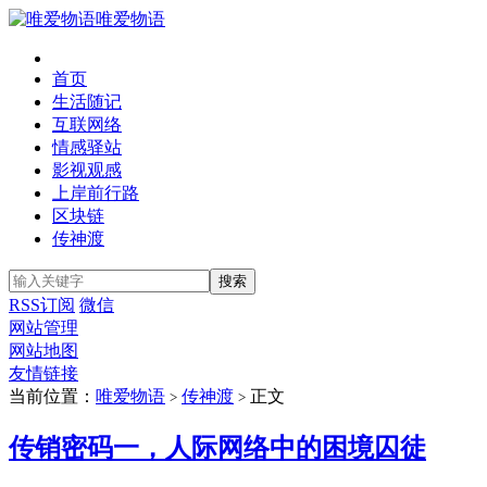
唯爱物语
首页
生活随记
互联网络
情感驿站
影视观感
上岸前行路
区块链
传神渡
RSS订阅
微信
网站管理
网站地图
友情链接
当前位置：
唯爱物语
传神渡
正文
>
>
传销密码一，人际网络中的困境囚徒