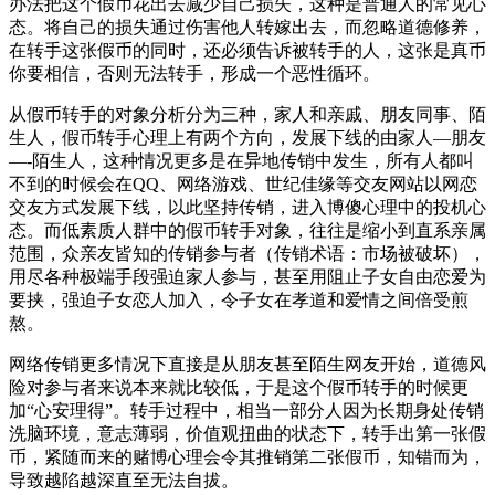
办法把这个假币花出去减少自己损失，这种是普通人的常见心
态。将自己的损失通过伤害他人转嫁出去，而忽略道德修养，
在转手这张假币的同时，还必须告诉被转手的人，这张是真币
你要相信，否则无法转手，形成一个恶性循环。
从假币转手的对象分析分为三种，家人和亲戚、朋友同事、陌
生人，假币转手心理上有两个方向，发展下线的由家人—朋友
—-陌生人，这种情况更多是在异地传销中发生，所有人都叫
不到的时候会在QQ、网络游戏、世纪佳缘等交友网站以网恋
交友方式发展下线，以此坚持传销，进入博傻心理中的投机心
态。而低素质人群中的假币转手对象，往往是缩小到直系亲属
范围，众亲友皆知的传销参与者（传销术语：市场被破坏），
用尽各种极端手段强迫家人参与，甚至用阻止子女自由恋爱为
要挟，强迫子女恋人加入，令子女在孝道和爱情之间倍受煎
熬。
网络传销更多情况下直接是从朋友甚至陌生网友开始，道德风
险对参与者来说本来就比较低，于是这个假币转手的时候更
加“心安理得”。转手过程中，相当一部分人因为长期身处传销
洗脑环境，意志薄弱，价值观扭曲的状态下，转手出第一张假
币，紧随而来的赌博心理会令其推销第二张假币，知错而为，
导致越陷越深直至无法自拔。