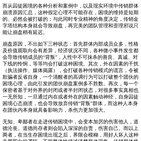
而从囚徒困境的各种分析和案例中，以及现实环境中传销群体
崩溃原因汇总，这种假定心理不可能存在，困境的维持是短期
的、必然会被打破的；与此同时专业精神的角度决定，传销金
字塔结构本身就会导致崩盘，再完美的团队管理和歪理邪说只
能让崩盘稍有延迟。
崩盘原因，不出如下三种状态：首先群体内部成员众多，性格
及价值观取向会有差异，经济状况不同，各种微小事件发生都
会导致传销成员的“背叛”，人性中不可抹杀的善良、真诚、对
下线的怜悯，等等均会打破这种困境。其次，外在因素的干扰
（执法操作、媒体揭露），会打破各种传销模式的谎言，令被
欺骗者反省自身，一个清醒者的高调行为可以打破整个团伙的
困境心理，由此引发的团伙崩盘案例多不胜数。再次，每一个
保密者基于对外界的封闭或者半封闭状态，对很多事实真相也
一无所知，一旦通过内在或者外在的因素触动神经，自身囚徒
困境心态崩溃，也会导致放弃传销“背叛”群体，而这种人本身
在团伙内本身就具备影响力，杀伤力更加强大。
无知、卑鄙者在走进传销困境中，会变本加厉的伤害他人，道
德沦丧。道德尚存者则会陷入深深的自责，伤害自己。而以上
两者，在当生存困境出现之后，界限会模糊，用好人坏人这种