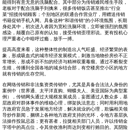
能得到有意无意的洗脑配合。其中部分为传销难民维生手段，
老板对于配合洗脑手到擒来，很多传销饭店甚至推出“行业
菜”招揽传销顾客；个别地区的联通合作营业厅，用赠送传销
书籍促销手机入网。具备这种“和谐传销”的小环境氛围，长期
身处其中，初次进入者因为宽松洗脑环境，立即被强烈的氛围
感染，颠覆自己原有的认知，接受传销歪理邪说。更有投机心
理严重者心中暗呼过瘾，放手一搏。
提高高度来看，这种整体性的制造出人气旺盛、经济繁荣的表
象，形成吸血式的城市经济发展模式，刺激当地物价房价不正
常增长，形成不折不扣的经济与精神双重毒瘤。通过不断裂变
生殖，传播到全国各地的城乡结合部，有空楼房空小区的地方
就有传销的生存空间。
在网络传销和非法集资类传销中，尤其是具备合法法人身份的
案例中（世界通、太平洋直购、蝴蝶夫人、美亚国际为典型案
例），传销网头通过大规模发展成员，妄图通过人数众多，基
层政府对群体事件的维稳心理，绑架执法意志；同时用利用地
方政府官员急于发展地方经济，解决就业的心理，欺骗相关领
导炒作新闻，捆绑上各种地方政府支持的光环，令地方基层执
法操作投鼠忌器；更有甚者，拉拢相关部门人员，许以传销金
字塔中的高点位，令其坐收渔利而达到变相行贿目的。其阴险