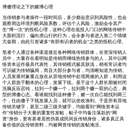
博傻理论之下的赌博心理
当传销参与者操作一段时间后，多少都会意识到风险性，也会
观察周边环境判断风险系数，评估个人风险，激励会令其产
生“博一次”的投机心理，这种心理在低投入门口的网络传销中
大面积流行，偏向虎山行的行为，会令参与者进入第二个情绪
亢奋期，由此引发诸多“有胆有识者的机会”之类的投机心理。
笔者个人通过各种渠道接近各种网络传销群体，在资深传销人
员中，大量存在着明知是传销而继续热情参与的人，其中以网
络资本运作最具代表性，其传销模式极其肤浅，稍有常识者均
可识破为传销骗局，而且大部分参与者，均清晰知道为传销。
人员发展对象重点放在从异地传销中处境两难的人群，利用这
个人群急于翻本的心理，发展下线。基于这个人群长期被封闭
洗脑反应迟钝，拉到一个赚一个，拉到两个赚一双的心态，典
型的博傻心态。看谁能找到这种傻子，赌一次自己能找到两三
个，任由傻子下线发展人员，就可以坐收渔利。于是所有异地
传销关键字，甚至二级三级关键字，均能看到“网络资本运
作”传销分子大量的重复性发帖，帖子中均备注落款的“网
资”身份，更有甚者居然伪装成民间反传销身份，诸多真正具
备价值的反传销资料，均被网资传销的发帖淹没。