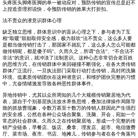
头疼医头脚疼医脚的单一被动应对，预防传销的宣传总是赶不
上捏造歪理邪说快，令预防传销的效果大打折扣。
法不责众的潜意识群体心理
缺乏独立思维，群体意识中的盲从心理之下，参与者为了互
相“取暖”鼓励取得安全感，极力鼓吹“法不责众，这么多人要
是都当做传销打击了，那国家不就乱了，这么多人怎么可能都
做传销呢，都是傻子吗”。久而久之，所谓“合法”、“不合法不
非法”的意识，就冲淡了法制意识。这种心态非常切合老百姓
的思维方式，在传销群体中来回碰撞不断强化，在各大类传销
群体广泛流行。一旦执法部门采取行动打击传销，高封闭洗脑
环境、低素质传销团伙在这种潜意识，和维护团伙完整的习惯
中，亢奋情绪激发导致各种恶性群体事件。
异地传销中，尤其以众所周知的几个大规模传销聚居地为代
表，源自于个别基层执法放水养鱼思维，叠加法律操作局限导
致的抓放曹现象，令数万甚至十数万的传销人群因此产生强烈
的安全感，公然在各种公众场合聚集、洗脑、开会，宛如一个
常态的社会群体。久而久之在传销聚居地，形成一个完整的传
销产业链条，早餐店、饭店、桑拿、理发店、超市、电信缴费
厅、菜市场、夜市、书店、地摊儿，传销参与者在各个角落均