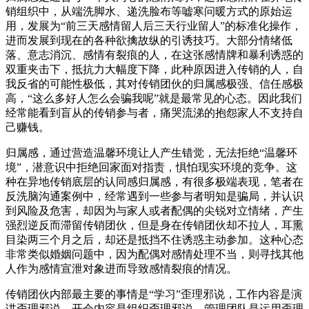
销组织中，从端洗脚水、递洗脸布等嘘寒问暖方式的原始运
用，发展为“前三天感情留人后三天行业留人”的标准化操作，
进而发展到现在的各种欲擒故纵的引诱技巧。大部分情绪低
落、意志消沉、感情有裂痕的人，在这张感情牌和暴利诱惑的
双重夹击下，抵抗力大幅度下降，此种原因进入传销的人，自
我反省的可能性极低，其对传销团伙的归属感极强、信任感极
高，“这么多好人怎么会骗我呢”就是最常见的心态。因此我们
经常能看到盲从的传销参与者，痛哭流涕的抱怨家人不支持自
己赚钱。
归属感，通过营造温馨环境让人产生错觉，无法拒绝“温馨环
境”，潜意识中拒绝回家面对指责，惧怕现实环境的竞争。这
种在异地传销底层的认同感归属感，有很多极端表现，笔者在
反洗脑沟通案例中，经常遇到一些参与者明知是骗局，并认识
到风险及危害，却因为与家人或者配偶的尖锐对立情绪，产生
强烈逆反而滞留传销团伙，但是身在传销团伙却不拉人，耳熏
目染两三个月之后，却还是抵挡不住诱惑主动参加。这种心态
非常类似婚姻问题中，因为配偶对感情处理不当，则寻找其他
人作为感情宣泄对象进而导致感情裂痕的情况。
传销团伙内部最主要的事情是“学习”歪理邪说，工作内容是演
讲歪理邪说，开会内容是组织歪理邪说，管理团队是运用歪理