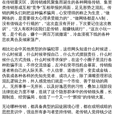
在传销重灾区，因传销难民聚集而诞生的各种网络传销、集资
类传销形成互相“竞争”互相举报的局面，足见形势之混乱。传
销的网头们则把这种骗术骗局，心安理得的称之为生意，“做
网络的，是需要很大心理承受能力的”，“做网络都是AA制，
没有借钱这个行规的”，“这次盘没有开好，下次要记住这次教
训”，“没人有权利说我们是传销，能赚钱就行”，“这次小玩一
笔，是个机会，赚个一两百万就撤退”，冷血漠视下线的各种
悲欢离合及倾家荡产。
相比社会中其他类型的诈骗犯罪，这些网头知道什么时候进，
什么时候退，什么时候举报自己，什么方式摆脱责任，什么时
候什么方式洗钱，什么时候寻求保护，在这个小圈子里流行各
种欺骗手法，不停交流借鉴，左冲右突寻找机会暴富。传销痴
迷者将自己的人际关系、个人信誉、道德伦理，变卖成金钱，
伪装成各种各样的先知先觉者、成功人士，除了满嘴歪理邪说
混乱逻辑之外，外人感觉他们就是一个市侩、善于鼓动的商
人。无所事事一无所长，以及好逸恶劳的习性，叠加上现阶段
法律惩处力度不够，造就了这个隐形群体中的传销领头雁，长
期制造、经营骗局，创造了一个又一个“辉煌”的传销大案。
无论哪种传销，都具备典型的囚徒困境心理，都在或明或暗的
思想意识中，强迫所有参与者坚持传销。老传销人觉得钱少还