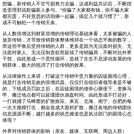
想骗，新传销人不甘亏损努力去骗，达成利益共识后，不断捏
造歪理邪说欺骗新人参与。“你骗了大家都有钱，你不骗大家
都完蛋，不好意思的话咱俩一起骗，搞定几个就习惯了”，形
成不可触犯一个传销天条。
从人数倍增达到财富倍增的传销理论基础来看，太多被骗的人
放弃传销，才导致传销群体整体维持在一个动态平衡的数字，
而这些平衡后坚持传销的人群，更多是因为无法面对损失、无
法面对家人、无法压制贪欲而延续了传销骗局，不断对抗外界
干扰，由此形成一个恶性循环，造就了生生不息滚动发展的传
销群体，极大的抵消了打击传销的效果。
从法律操作上来讲，打破这个传销中坚力量的囚徒困境心理，
就是打击传销见效的倍增武器。仅仅打击组织者领导者是不够
的，下线成员罚款之后，在囚徒困境的侥幸心驱使下，变换马
甲、搬迁地点都可以延缓团伙崩盘时间。由此形成不打还好，
一打就捅了马蜂窝的扩散效应。来宾、北海、南宁、合肥的每
一次大规模打击，都会造成大面积扩散，搬迁各地的传销团伙
信息源源不断，越打越多的状态难道也是执法部门的困境心态
体现？
外界对传销群体的影响（亲友、媒体、互联网、周边人群）