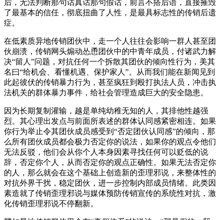
后，无法判断那句话真话那句假话，前言不搭后语，直接摧毁
了最基本的信任，彻底扭曲了人性，是最具标志性的传销后遗
症。
在低素质异地传销团伙中，走一个人往往会影响一群人甚至团
伙崩溃，传销网头煽动怂恿团伙中的中青年成员，付诸武力解
决“留人”问题，对抗任何一个拆散其团伙的倾向性行为，美其
名曰“给机会、看懂机遇、保护家人”。从而我们能在新闻见到
此起彼伏的传销暴力行为，甚至疯狂到殴打执法人员，冲击执
法机关的群体暴力事件，给社会管理造成巨大的安全隐患。
因为长期复制灌输，越是单纯幼稚无知的人，其排他性越强
烈。其心理出发点与前面所表述的群体认同感紧密相连。如果
你行为举止令其团伙成员感受到“否定团伙认同感”的倾向，那
么所有团伙成员都会极力否定你的说法，如果你的观点令他们
无法反驳，他们会从你个人本身因素寻找任何可以贬低的说
辞，否定你个人，从而否定你的观点正确性。如果无法否定你
的人，那么就会在这个基础上创造新的歪理邪说，来整体性的
对抗外界干扰，稳定团伙，进一步控制内部成员情绪。此类因
素造就了传销歪理邪说与媒体预防传销宣传的系统性对抗，激
化传销歪理邪说不停翻新。