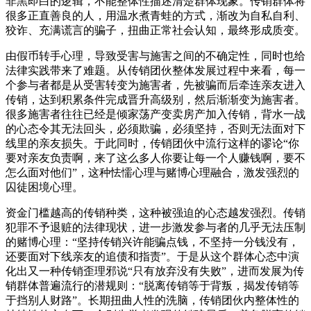
非黑即白的逻辑，不能整体性描述清楚群体现象。传销群体将
很多正直善良的人，用温水煮青蛙的方式，渐改为自私自利、
狡诈、充满谎言的骗子，扭曲正常社会认知，最终形成质变。
由假币转手心理，导致受害与施害之间的不确定性，同时也给
法律实践带来了难题。从传销团伙整体发展过程中来看，每一
个参与者都是从受害转变为施害者，先被骗而后牵连亲友进入
传销，达到积累条件完成晋升高级别，然后渐渐变为施害者。
很多施害者往往已经是倾家荡产变卖房产加入传销，背水一战
的心态令其无法回头，必须欺骗，必须坚持，否则无法面对下
线里的亲友损失。于此同时，传销团伙中流行这样的谬论“你
要对亲友负责啊，来了这么多人你要让每一个人赚钱啊，要不
怎么面对他们”，这种怯懦心理与赌博心理融合，激发强烈的
囚徒困境心理。
资金门槛越高的传销种类，这种被强迫的心态越发强烈。传销
犯罪不予退赃的法律现状，进一步激发参与者的几乎无法压制
的赌博心理：“坚持传销兴许能骗点钱，不坚持一分钱没有，
还要面对下线亲友的追债和指责”。于是从这个群体心态中演
化出又一种传销歪理邪说“只有放弃没有失败”，进而发展为传
销群体普遍流行的潜规则：“脱离传销等于背叛，揭发传销等
于挡别人财路”。长期扭曲人性的洗脑，传销团伙内整体性的