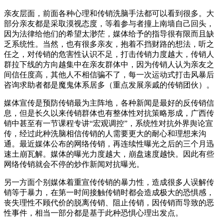
亲友层面，前面各种心理和传销洗脑手法都可以看到很多。大
部分亲友都是采取漠视态度，等着参与者撞上南墙自己回头，
因为法律给他们的希望太渺茫，媒体给予的指导很有限而且缺
乏系统性。当然，也有很多亲友，抱着不挡财路的想法，听之
任之，对传销的危害性认识不足，打击传销力度越大，传销人
群拉下线的方向越集中在亲友群体中，因为传销人认为亲友之
间信任度高，其他人不相信骗不了，每一次运动式打击风暴后
咨询求助者都是魔鬼体系居多（重点发展亲戚的传销团伙）。
媒体宣传是预防传销最为主阵地，各种新闻是最好的反传销信
息，但是长久以来传销群体也有整体性对抗策略形成，广西传
销中甚至有一节课程专讲“宏观调控”，系统性对抗外界舆论宣
传，经过此种洗脑相信传销的人需要更大的耐心和理想来沟
通。最近媒体公布的网络传销，再连续性曝光之后的三个月迅
速土崩瓦解。媒体的曝光力度越大，崩盘速度越快。因此有些
网络传销就会不停的炒作新闻对抗曝光。
另一方面个别媒体着重宣传传销的暴力性，造成很多人误解传
销等于暴力，在第一时间接触传销时都会造成极大的恐惧感，
丧失理性不顾代价的脱离传销、阻止传销，因传销而导致的恶
性事件，相当一部分都是基于此种恐惧心理出发点。