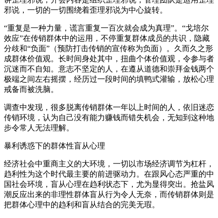
邪说，一切的一切围绕着歪理邪说为中心旋转。
“重复是一种力量，谎言重复一百次就会成为真理”。“戈培尔
效应”在传销群体中的运用，不停重复群体成员的共识，隐藏
分歧和“负面”（预防打击传销的宣传称为负面）。久而久之形
成群体价值观。长时间身处其中，扭曲个体价值观，令参与者
沉迷而不自知。意志不坚定的人，在遵从道德和崇拜金钱两个
极端之间左右摇摆，经历过一段时间的填鸭式灌输，放松心理
戒备而被洗脑。
调查中发现，很多脱离传销群体一年以上时间的人，依旧迷恋
传销环境，认为自己没有能力赚钱而错失机会，无知到这种地
步令常人无法理解。
暴利诱惑下的群体性盲从心理
经济社会中重商主义的大环境，一切以市场经济调节为杠杆，
趋利性为这个时代最主要的前进驱动力。在跟风心态严重的中
国社会环境，盲从心理在趋利状态下，尤为显得突出。抢盐风
潮反应出来的非理性群体盲从行为令人无奈，而传销群体则是
把群体心理中的趋利和盲从结合的完美无瑕。