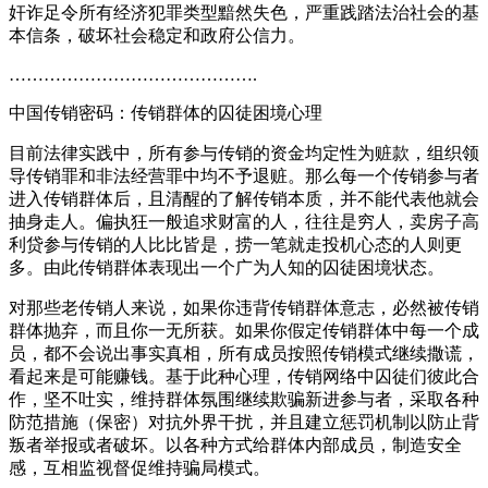
奸诈足令所有经济犯罪类型黯然失色，严重践踏法治社会的基
本信条，破坏社会稳定和政府公信力。
…………………………………….
中国传销密码：传销群体的囚徒困境心理
目前法律实践中，所有参与传销的资金均定性为赃款，组织领
导传销罪和非法经营罪中均不予退赃。那么每一个传销参与者
进入传销群体后，且清醒的了解传销本质，并不能代表他就会
抽身走人。偏执狂一般追求财富的人，往往是穷人，卖房子高
利贷参与传销的人比比皆是，捞一笔就走投机心态的人则更
多。由此传销群体表现出一个广为人知的囚徒困境状态。
对那些老传销人来说，如果你违背传销群体意志，必然被传销
群体抛弃，而且你一无所获。如果你假定传销群体中每一个成
员，都不会说出事实真相，所有成员按照传销模式继续撒谎，
看起来是可能赚钱。基于此种心理，传销网络中囚徒们彼此合
作，坚不吐实，维持群体氛围继续欺骗新进参与者，采取各种
防范措施（保密）对抗外界干扰，并且建立惩罚机制以防止背
叛者举报或者破坏。以各种方式给群体内部成员，制造安全
感，互相监视督促维持骗局模式。