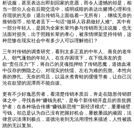
析说服，甚至表达出即刻回家的意愿，而令人遗憾的却是，相
当一部分人会在后期交流中，或明或暗的表达出赌博心理和生
存现状的无奈（退出传销马上面临着一无所有），继续无奈的
推销假币，给笔者丢下一句话“做坏人容易做好人难”。其中有
一部分年轻人，是因为全家长辈均参与传销而无法说服，也无
法面对损失，出于照顾长辈的孝心，被亲情绑架坚持传销，这
种悲惨在现实社会中有多少人可以理解他们？
三年对传销的调查研究，看到太多正直的中年人、善良的老年
人、朝气蓬勃的年轻人，在生存困境下，在下线亲友的贪
欲“责任压力”下，将自己的灵魂抵押给了传销恶魔，道德血液
中仅存的恻隐之心、对现实的怯懦、左右为难的煎熬、本性向
善的挣扎、无奈的苟且，以温水煮青蛙的缓慢节奏，让自己沉
沦在欲望的泥潭而不能自拔。
更有不少好逸恶劳者，看清楚传销本质后，奔走在隐形传销群
体之中，寻找各种“赚钱先机”，是每个新传销开盘后的首批拥
护者；在各种场合传播“赚钱新思维”“新经济模式”，屡屡碰壁
亏钱，却总是认为自己没有把握好机会，屡败屡战的顽固，法
律意识淡薄到极点，道德沦丧到无法用理性来描述，人性被践
踏的无以复加。