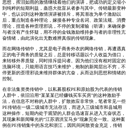
思想，挥泪如雨的激情继续着他们的演讲，把成功的定义缩小
到纯粹的短期利益，蛊惑大批盲从者参与其中。传销最新变种
中，也认识到这种激情演讲被排斥，将其渐改为单个激励以
后，重点制造各种理论，嫁接各种专业名词、政策法规、消费
理论，捏造各种歪理邪说，不停的复制灌输（听课）来确保参
与者没有产生怀疑，用不停的金钱激励维持参与者的非理性亢
奋情绪，由此演化出无数难辨真假的传销现象。
而在网络传销中，尤其是电子商务外衣的网络传销，再遭遇真
正的电子商务的质疑之后，总是转移话题以个人收益为借口，
来转移外界质疑，同时排斥提问者。因为他们没有相对固定的
洗脑环境，只能用语言技巧来维护，炮制的新闻层出不穷，不
停更新的歪理邪说来维持群体的亢奋，从而达到思想和情绪的
控制。
在非法集资类传销中，以私募股权PE和原始股为代表的传销
人群中，依旧沿用“某某某已经赚钱买车买房”的这种激励手
法，在信息不对称的人群中，扩散效应非常快，笔者常见一些
PE传销在一级二级城市无法存活，而进入三级城市和县城用
这种操作，短期内处于观望的人群会迅速盲从进入亢奋状态，
其现象和新闻曝光的“江苏泗洪宝马乡”现象完全一致。这种案
例在PE传销集中的东北和浙江，因民间闲散资金充足，传销