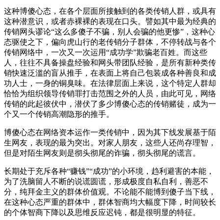
这种博傻心态，在各个层面所接触到的各类传销人群，或具有
这种潜意识，或者赤裸裸的表现在口头。譬如其中最为经典的
传销网头谬论“这么多傻子不骗，别人会骗的他更惨”，这种心
态驱使之下，偏向虎山行的老传销分子群体，不停转战与各个
传销网络中，一次又一次运用“成功学”欺骗老百姓。而这些
人，往往不具备操盘经验和网头带团队经验，是所有新种类传
销快速泛滥的盲从推手，在表面上将自己包装成各种善良和成
功人士，一身的铜臭味。在法律层面上来说，这个特定人群却
恰恰为组织领导传销罪打击范围之外的人员，由此可见，网络
传销的此起彼伏中，潜伏了多少博傻心态的传销赌徒，成为一
个又一个传销高潮隐形的推手。
博傻心态在网络资本运作一类传销中，因为其下线发展基于陌
生网友，表现的最为突出。对家人朋友，这些人还尚存理智，
但是对陌生网友则是彻头彻尾的诈骗，彻头彻尾的谎言。
长期处于充斥各种“赚钱”“成功”的小环境，趋利避害的本能，
为了洗脑留人不断的说谎圆谎，形成极度自私自利，善恶不
分，纯拜金主义的群体价值观。不论能不能博到傻子当下线，
在这种心态严重的群体中，群体智商均大幅度下降，时间较长
的个体智商下降以及思维反应迟钝，都是很明显的特征。