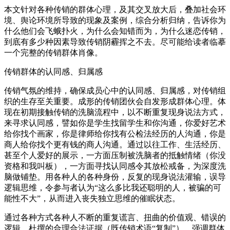
本文针对各种传销的群体心理，及其交叉放大后，叠加社会环
境、舆论环境所导致的现象及案例，综合分析归纳，告诉你为
什么他们会飞蛾扑火，为什么会知错而为，为什么迷恋传销，
到底有多少种因素导致传销阴霾挥之不去。尽可能给读者临摹
一个完整的传销群体肖像。
传销群体的认同感、归属感
传销气氛的维持，确保成员心中的认同感、归属感，对传销组
织的生存至关重要。成形的传销团伙会自发形成群体心理。体
现在初期接触传销的洗脑流程中，以不断重复现身说法方式，
来寻求认同感，譬如你是学生找留学生和你沟通，你爱好艺术
给你找个画家，你是律师给你找有公检法经历的人沟通，你是
商人给你找个更有钱的商人沟通。通过以往工作、生活经历、
甚至个人爱好的展示，一方面压制被洗脑者的抵触情绪（你没
资格和我叫板），一方面寻找认同感令其放松戒备，为深度洗
脑做铺垫。用各种人的各种身份，反复的现身说法灌输，误导
逻辑思维，令参与者认为“这么多比我还聪明的人，被骗的可
能性不大”，从而进入丧失独立思维的催眠状态。
通过各种方式各种人不断的重复谎言、扭曲的价值观、错误的
逻辑、杜撰的合理合法证据（既传销术语“复制”），强调群体