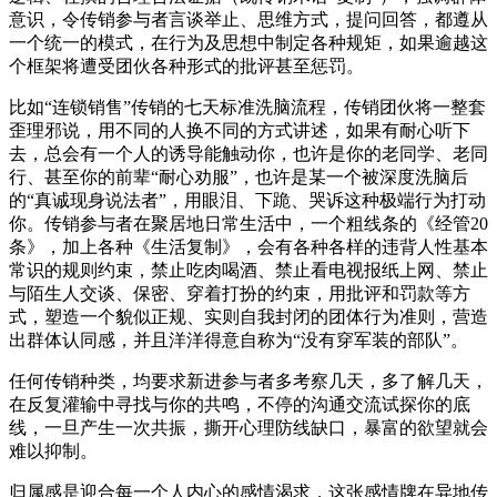
意识，令传销参与者言谈举止、思维方式，提问回答，都遵从
一个统一的模式，在行为及思想中制定各种规矩，如果逾越这
个框架将遭受团伙各种形式的批评甚至惩罚。
比如“连锁销售”传销的七天标准洗脑流程，传销团伙将一整套
歪理邪说，用不同的人换不同的方式讲述，如果有耐心听下
去，总会有一个人的诱导能触动你，也许是你的老同学、老同
行、甚至你的前辈“耐心劝服”，也许是某一个被深度洗脑后
的“真诚现身说法者”，用眼泪、下跪、哭诉这种极端行为打动
你。传销参与者在聚居地日常生活中，一个粗线条的《经管20
条》，加上各种《生活复制》，会有各种各样的违背人性基本
常识的规则约束，禁止吃肉喝酒、禁止看电视报纸上网、禁止
与陌生人交谈、保密、穿着打扮的约束，用批评和罚款等方
式，塑造一个貌似正规、实则自我封闭的团体行为准则，营造
出群体认同感，并且洋洋得意自称为“没有穿军装的部队”。
任何传销种类，均要求新进参与者多考察几天，多了解几天，
在反复灌输中寻找与你的共鸣，不停的沟通交流试探你的底
线，一旦产生一次共振，撕开心理防线缺口，暴富的欲望就会
难以抑制。
归属感是迎合每一个人内心的感情渴求，这张感情牌在异地传