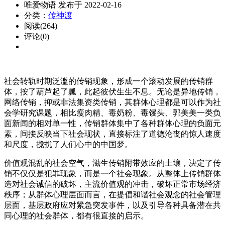
唯爱物语 发布于 2022-02-16
分类：
传神渡
阅读(264)
评论(0)
社会转轨时期泛滥的传销现象，形成一个滚动发展的传销群
体，按了葫芦起了瓢，此起彼伏生生不息。无论是异地传销，
网络传销，抑或非法集资类传销，其群体心理都是可以作为社
会学研究课题，相比瘦肉精、毒奶粉、毒馒头、郭美美一类负
面新闻的相对单一性，传销群体集中了各种群体心理的负面元
素，间接反映当下社会现状，直接标注了道德沦丧的惊人速度
和尺度，搅扰了人们心中的中国梦。
价值观混乱的社会空气，滋生传销附带效应的土壤，决定了传
销不仅仅是犯罪现象，而是一个社会现象。从整体上传销群体
造对社会诚信的破坏，主流价值观的冲击，破坏正常市场经济
秩序；从群体心理层面而言，在提倡和谐社会观念的社会管理
层面，基层政府应对紧急突发事件，以及引导各种具备潜在共
同心理的社会群体，都有很直接的启示。