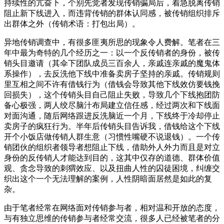
持续性的亢奋下，个别先觉者发现传销骗局后，着急脱离传销
阻止新下线进入，而违背传销的群体认同感，被传销组织排斥
出群体之外（传销术语：打包出局）。
异地传销调查中，有很多匪夷所思的现象令人费解。笔者在三
年中最为奇特的几个经历之一：以一个反传销者的身份，被传
销头目邀请（其伞下团队成员三百余人，亲戚连亲戚的魔鬼体
系操作），去反洗他下线中准备卖房子坚持的亲戚。传销规则
里互相之间不许有借钱行为（借钱会导致其他下线效仿要钱挽
回损失），这个传销头目自己阻止失败，导致几个下线抱团防
备心极强，两人绞尽脑汁布局建立信任感，经过两次和下线面
对面沟通，随后网络跟进反洗脑近一个月，下线终于冷却停止
卖房子的疯狂行为。半年后传销头目告诉我，借钱给这个下线
开个小饭店做传销人群生意（习惯性嘴硬不说退钱）。一个传
销团伙的组织者领导者想阻止下线，借助外人外力而且是对立
身份的反传销人才能达到目的，这其中仅存的道德、群体价值
观、贪念导致的刺猬效应、以及扭曲人性的囚徒困境，纠缠交
织出这个一个无法理解的案例，人性阴暗面居然是如此的复
杂。
由于笔者经常在网络面对传销参与者，相对温和开放的态度，
与有独立思维的传销参与者经常交流，很多人已经被笔者的分