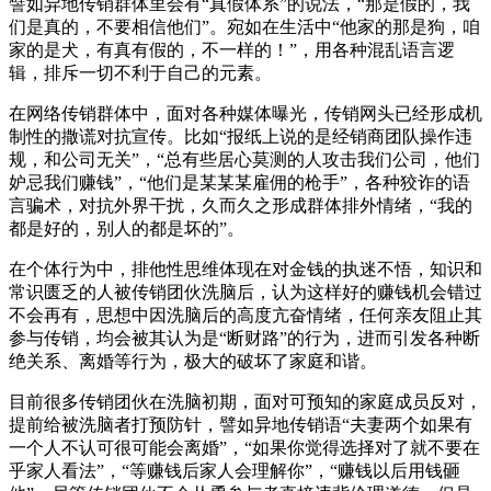
譬如异地传销群体里会有“真假体系”的说法，“那是假的，我
们是真的，不要相信他们”。宛如在生活中“他家的那是狗，咱
家的是犬，有真有假的，不一样的！”，用各种混乱语言逻
辑，排斥一切不利于自己的元素。
在网络传销群体中，面对各种媒体曝光，传销网头已经形成机
制性的撒谎对抗宣传。比如“报纸上说的是经销商团队操作违
规，和公司无关”，“总有些居心莫测的人攻击我们公司，他们
妒忌我们赚钱”，“他们是某某某雇佣的枪手”，各种狡诈的语
言骗术，对抗外界干扰，久而久之形成群体排外情绪，“我的
都是好的，别人的都是坏的”。
在个体行为中，排他性思维体现在对金钱的执迷不悟，知识和
常识匮乏的人被传销团伙洗脑后，认为这样好的赚钱机会错过
不会再有，思想中因洗脑后的高度亢奋情绪，任何亲友阻止其
参与传销，均会被其认为是“断财路”的行为，进而引发各种断
绝关系、离婚等行为，极大的破坏了家庭和谐。
目前很多传销团伙在洗脑初期，面对可预知的家庭成员反对，
提前给被洗脑者打预防针，譬如异地传销语“夫妻两个如果有
一个人不认可很可能会离婚”，“如果你觉得选择对了就不要在
乎家人看法”，“等赚钱后家人会理解你”，“赚钱以后用钱砸