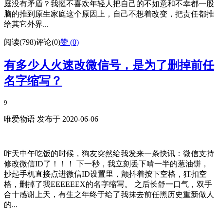
庭没有矛盾？我挺不喜欢年轻人把自己的不如意和不幸都一股
脑的推到原生家庭这个原因上，自己不想着改变，把责任都推
给其它外界...
阅读(798)
评论(0)
赞 (
0
)
有多少人火速改微信号，是为了删掉前任
名字缩写？
9
唯爱物语 发布于 2020-06-06
昨天中午吃饭的时候，狗友突然给我发来一条快讯：微信支持
修改微信ID了！！！ 下一秒，我立刻丢下啃一半的葱油饼，
抄起手机直接点进微信ID设置里，颤抖着按下空格，狂扣空
格，删掉了我EEEEEEX的名字缩写。 之后长舒一口气，双手
合十感谢上天，有生之年终于给了我抹去前任黑历史重新做人
的...