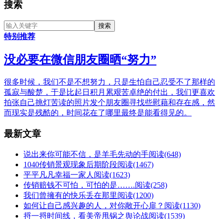
搜索
特别推荐
没必要在微信朋友圈晒“努力”
很多时候，我们不是不想努力，只是生怕自己忍受不了那样的
孤寂与酸楚，于是比起日积月累艰苦卓绝的付出，我们更喜欢
拍张自己挑灯苦读的照片发个朋友圈寻找些慰藉和存在感，然
而现实是残酷的，时间花在了哪里最终是能看得见的。
最新文章
说出来你可能不信，是羊毛先动的手
阅读(648)
1040传销景观现象后期阶段
阅读(1467)
平平凡凡幸福一家人
阅读(1623)
传销赔钱不可怕，可怕的是…….
阅读(258)
我们曾擁有的快乐丢在那里
阅读(1200)
如何让自己感兴趣的人，对你敞开心扉？
阅读(1130)
捋一捋时间线，看美帝甩锅之舆论战
阅读(1539)