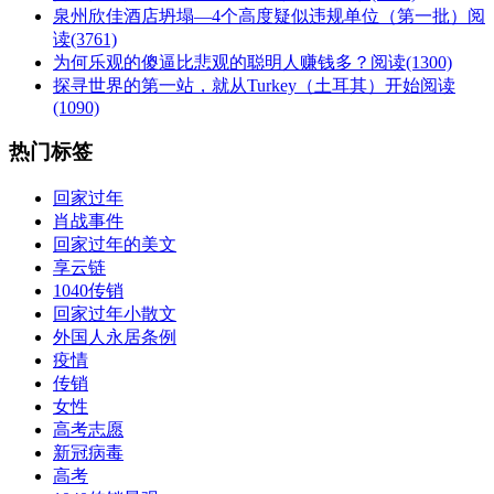
泉州欣佳酒店坍塌—4个高度疑似违规单位（第一批）
阅
读(3761)
为何乐观的傻逼比悲观的聪明人赚钱多？
阅读(1300)
探寻世界的第一站，就从Turkey（土耳其）开始
阅读
(1090)
热门标签
回家过年
肖战事件
回家过年的美文
享云链
1040传销
回家过年小散文
外国人永居条例
疫情
传销
女性
高考志愿
新冠病毒
高考