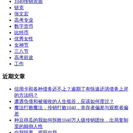
1040传销景观
链克
张文宏
高考专业
数字货币
比特币
优秀女性
女神节
三八节
高考前途
工作
近期文章
信用卡和各种债务还不上？逾期了有快速还清债务上岸
的方法吗？
遭遇负债和被催收的人生低谷，应该如何度过？
魔法打败魔法，传销打败1040，幸存者偏差与观察者偏
差
种豆得瓜的我如何拆散1040万人级传销团伙，出局复制
里的颠倒人性
自我隔离，观照自我