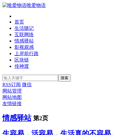
唯爱物语
首页
生活随记
互联网络
情感驿站
影视观感
上岸前行路
区块链
传神渡
RSS订阅
微信
网站管理
网站地图
友情链接
情感驿站
第2页
生容易，活容易，生活真的不容易。