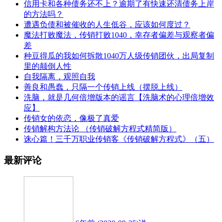
信用卡和各种债务还不上？逾期了有快速还清债务上岸
的方法吗？
遭遇负债和被催收的人生低谷，应该如何度过？
魔法打败魔法，传销打败1040，幸存者偏差与观察者偏
差
种豆得瓜的我如何拆散1040万人级传销团伙，出局复制
里的颠倒人性
自我隔离，观照自我
善良和愚蠢，只隔一个传销上线（摆脱上线）
洗脑，就是几何倍增版本的谣言【洗脑术的心理倍增效
应】
传销女的依恋，像极了真爱
传销解构方法论 （传销破解方程式精简版）
诛心篇！三千万职业传销客《传销破解方程式》（五）
最新评论