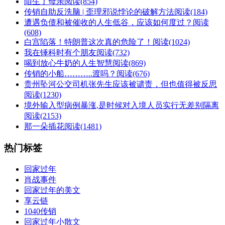
陌生了母亲
阅读(854)
传销自助反洗脑 | 歪理邪说悖论的破解方法
阅读(184)
遭遇负债和被催收的人生低谷，应该如何度过？
阅读
(608)
白宫陷落！特朗普这次真的危险了！
阅读(1024)
我在锤科时有个朋友
阅读(732)
喝到放心牛奶的人生智慧
阅读(869)
传销的小船………..渡吗？
阅读(676)
贵州坠河公交司机张先生应该被谴责，但也值得被反思
阅读(1230)
境外输入型病例暴涨,是时候对入境人员实行无差别隔离
阅读(2153)
那一朵插花
阅读(1481)
热门标签
回家过年
肖战事件
回家过年的美文
享云链
1040传销
回家过年小散文