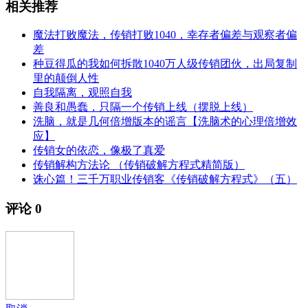
相关推荐
魔法打败魔法，传销打败1040，幸存者偏差与观察者偏
差
种豆得瓜的我如何拆散1040万人级传销团伙，出局复制
里的颠倒人性
自我隔离，观照自我
善良和愚蠢，只隔一个传销上线（摆脱上线）
洗脑，就是几何倍增版本的谣言【洗脑术的心理倍增效
应】
传销女的依恋，像极了真爱
传销解构方法论 （传销破解方程式精简版）
诛心篇！三千万职业传销客《传销破解方程式》（五）
评论
0