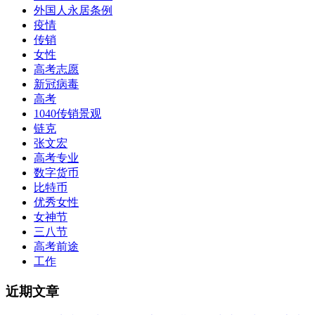
外国人永居条例
疫情
传销
女性
高考志愿
新冠病毒
高考
1040传销景观
链克
张文宏
高考专业
数字货币
比特币
优秀女性
女神节
三八节
高考前途
工作
近期文章