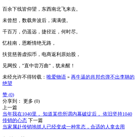
百余下线皆仰望，东西南北飞来去。
未曾想，数载奔波后，满满债。
千百万，仍遥远，捷径近，何时尽。
忆桂南，恩断情绝无路，
扶贫慈善虚拟币，电商返利原始股，
见网投，”直中尝万曲”，犹未醒！
未经允许不得转载：
唯爱物语
»
再牛逼的肖邦也弹不出李聃的
绝望
赞 (
0
)
分享到：
更多
(
0
)
上一篇
当年我在1040里， 知道某些所谓内幕破绽后， 依旧坚持1040
传销的心态
下一篇
当家属赴传销地抓人已经变成一种常态，合适的人拿去用