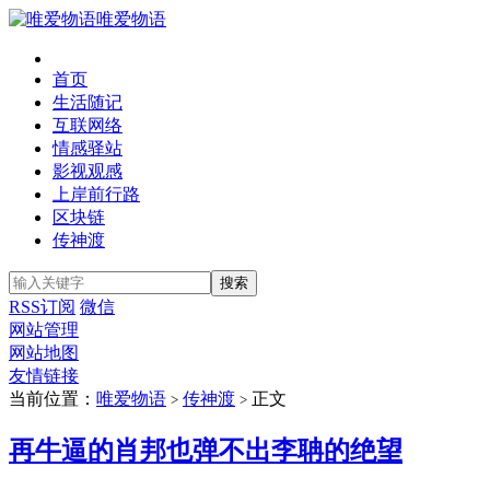
唯爱物语
首页
生活随记
互联网络
情感驿站
影视观感
上岸前行路
区块链
传神渡
RSS订阅
微信
网站管理
网站地图
友情链接
当前位置：
唯爱物语
传神渡
正文
>
>
再牛逼的肖邦也弹不出李聃的绝望