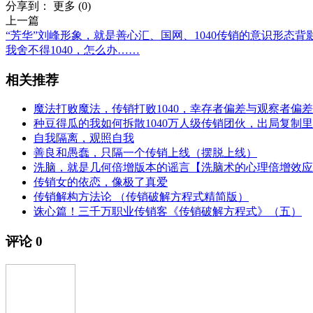
分享到：
更多
(
0
)
上一篇
“芳华”刘峰形象，就是善心汇、国网、1040传销的意识形态背
我舍不得1040，怎么办……
相关推荐
魔法打败魔法，传销打败1040，幸存者偏差与观察者偏差
种豆得瓜的我如何拆散1040万人级传销团伙，出局复制
自我隔离，观照自我
善良和愚蠢，只隔一个传销上线（摆脱上线）
洗脑，就是几何倍增版本的谣言【洗脑术的心理倍增效应
传销女的依恋，像极了真爱
传销解构方法论 （传销破解方程式精简版）
诛心篇！三千万职业传销客《传销破解方程式》（五）
评论
0