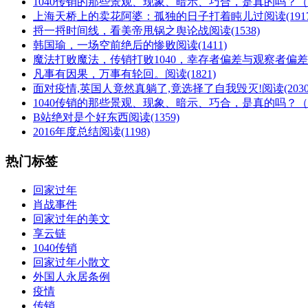
1040传销的那些景观、现象、暗示、巧合，是真的吗？
上海天桥上的卖花阿婆：孤独的日子打着盹儿过
阅读(191
捋一捋时间线，看美帝甩锅之舆论战
阅读(1538)
韩国瑜，一场空前绝后的惨败
阅读(1411)
魔法打败魔法，传销打败1040，幸存者偏差与观察者偏差
凡事有因果，万事有轮回。
阅读(1821)
面对疫情,英国人竟然真躺了,竟选择了自我毁灭!
阅读(2030
1040传销的那些景观、现象、暗示、巧合，是真的吗？
B站绝对是个好东西
阅读(1359)
2016年度总结
阅读(1198)
热门标签
回家过年
肖战事件
回家过年的美文
享云链
1040传销
回家过年小散文
外国人永居条例
疫情
传销