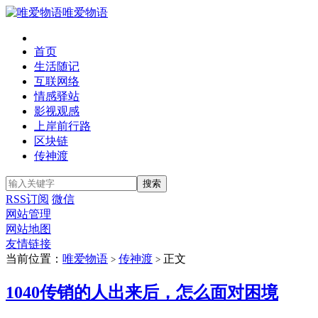
唯爱物语
首页
生活随记
互联网络
情感驿站
影视观感
上岸前行路
区块链
传神渡
RSS订阅
微信
网站管理
网站地图
友情链接
当前位置：
唯爱物语
传神渡
正文
>
>
1040传销的人出来后，怎么面对困境