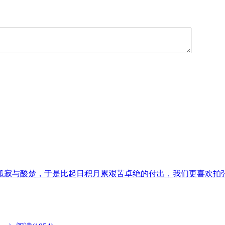
孤寂与酸楚，于是比起日积月累艰苦卓绝的付出，我们更喜欢拍