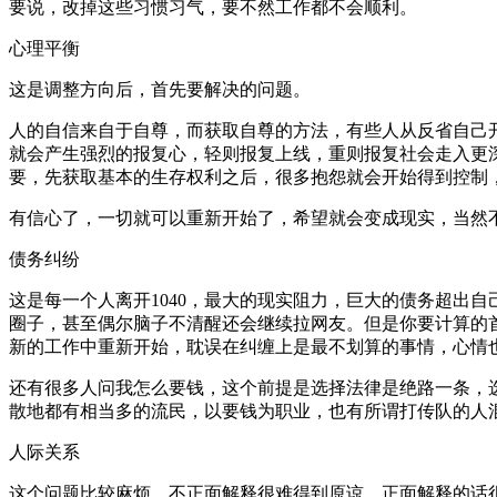
要说，改掉这些习惯习气，要不然工作都不会顺利。
心理平衡
这是调整方向后，首先要解决的问题。
人的自信来自于自尊，而获取自尊的方法，有些人从反省自己
就会产生强烈的报复心，轻则报复上线，重则报复社会走入更
要，先获取基本的生存权利之后，很多抱怨就会开始得到控制
有信心了，一切就可以重新开始了，希望就会变成现实，当然
债务纠纷
这是每一个人离开1040，最大的现实阻力，巨大的债务超出
圈子，甚至偶尔脑子不清醒还会继续拉网友。但是你要计算的
新的工作中重新开始，耽误在纠缠上是最不划算的事情，心情
还有很多人问我怎么要钱，这个前提是选择法律是绝路一条，选
散地都有相当多的流民，以要钱为职业，也有所谓打传队的人
人际关系
这个问题比较麻烦，不正面解释很难得到原谅，正面解释的话