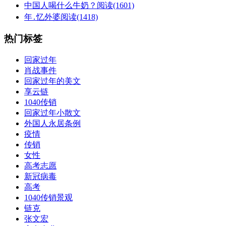
中国人喝什么牛奶？
阅读(1601)
年․忆外婆
阅读(1418)
热门标签
回家过年
肖战事件
回家过年的美文
享云链
1040传销
回家过年小散文
外国人永居条例
疫情
传销
女性
高考志愿
新冠病毒
高考
1040传销景观
链克
张文宏