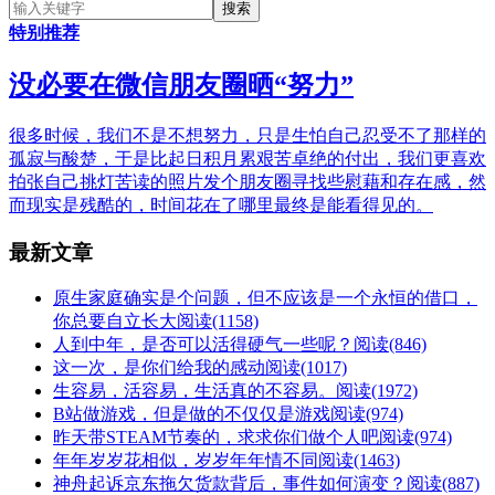
特别推荐
没必要在微信朋友圈晒“努力”
很多时候，我们不是不想努力，只是生怕自己忍受不了那样的
孤寂与酸楚，于是比起日积月累艰苦卓绝的付出，我们更喜欢
拍张自己挑灯苦读的照片发个朋友圈寻找些慰藉和存在感，然
而现实是残酷的，时间花在了哪里最终是能看得见的。
最新文章
原生家庭确实是个问题，但不应该是一个永恒的借口，
你总要自立长大
阅读(1158)
人到中年，是否可以活得硬气一些呢？
阅读(846)
这一次，是你们给我的感动
阅读(1017)
生容易，活容易，生活真的不容易。
阅读(1972)
B站做游戏，但是做的不仅仅是游戏
阅读(974)
昨天带STEAM节奏的，求求你们做个人吧
阅读(974)
年年岁岁花相似，岁岁年年情不同
阅读(1463)
神舟起诉京东拖欠货款背后，事件如何演变？
阅读(887)