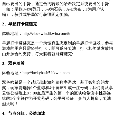
自己要出的手势，通过合约转账的哈希决定系统要出的手势
（如：尾数0-4为剪刀，5-9为石头，A-E为布，F为用户认
输），获胜或平局皆可获得固定奖励。
2、早起打卡赚链克
体验地址：http://clockwin.ltkwin.com/#/
早起打卡赚链克是一个为链克生态定制的早起打卡游戏，参与
游戏的用户只需坚持打卡，即可瓜分奖池，打卡和奖励发放均
由开源合约支持，每天躺着就能赚链克~
3、双色哈希
体验地址：http://luckyhash5.ltkwin.com
双色哈希是一个越玩越刺激的猜数字游戏，基于智能合约发
奖，玩家需选择1个蓝球和4个黄球组成一注号码，我们将从享
云链公链晚上8：00点后产生的第一个的区块哈希值中挑选连
续的5个字符作为开奖号码，公平可验证，参与人越多，奖池
越大哟！
4、节点分红，公益加速