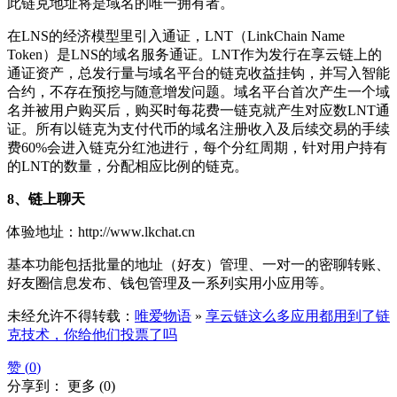
此链克地址将是域名的唯一拥有者。
在LNS的经济模型里引入通证，LNT（LinkChain Name
Token）是LNS的域名服务通证。LNT作为发行在享云链上的
通证资产，总发行量与域名平台的链克收益挂钩，并写入智能
合约，不存在预挖与随意增发问题。域名平台首次产生一个域
名并被用户购买后，购买时每花费一链克就产生对应数LNT通
证。所有以链克为支付代币的域名注册收入及后续交易的手续
费60%会进入链克分红池进行，每个分红周期，针对用户持有
的LNT的数量，分配相应比例的链克。
8、链上聊天
体验地址：http://www.lkchat.cn
基本功能包括批量的地址（好友）管理、一对一的密聊转账、
好友圈信息发布、钱包管理及一系列实用小应用等。
未经允许不得转载：
唯爱物语
»
享云链这么多应用都用到了链
克技术，你给他们投票了吗
赞 (
0
)
分享到：
更多
(
0
)