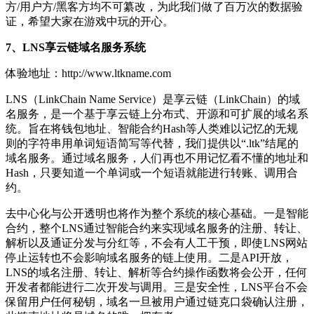
方/用户方/黑客方均不可纂改，为此我们做了百万次的数据验
证，希望大家在游戏中玩的开心。
7、LNS享云链域名服务系统
体验地址：http://www.ltkname.com
LNS（LinkChain Name Service）是享云链（LinkChain）的域
名服务，是一个基于享云链上分布式、开源和可扩展的域名系
统。旨在将钱包地址、智能合约Hash等人类难以记忆的无规
则的字符串用单词短语简写等代替，我们提供以“.ltk”结尾的
域名服务。通过域名服务，人们再也不用记忆看不懂的地址和
Hash，只要知道一个单词或一个短语就能进行转账、调用合
约。
去中心化与公开透明也将作为整个系统的核心基础。一是智能
合约，整个LNS通过智能合约来实现域名服务的注册、转让、
解析以及通证分发与分红等，不会有人工干预，即使LNS网站
停止运转也不会影响域名服务的链上使用。二是API开放，
LNS的域名注册、转让、解析等合约操作函数将会公开，任何
开发者都能进行二次开发与调用。三是安全性，LNS平台不会
保留用户任何秘钥，域名一旦被用户通过链克口袋确认注册，