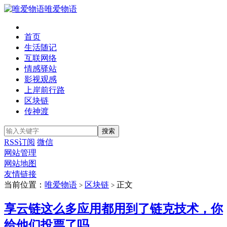
唯爱物语
首页
生活随记
互联网络
情感驿站
影视观感
上岸前行路
区块链
传神渡
RSS订阅
微信
网站管理
网站地图
友情链接
当前位置：
唯爱物语
区块链
正文
>
>
享云链这么多应用都用到了链克技术，你
给他们投票了吗