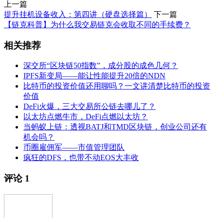
上一篇
提升挂机设备收入：第四讲（硬盘选择篇）
下一篇
【链克科普】为什么我交易链克会收取不同的手续费？
相关推荐
深交所“区块链50指数”，成分股的成色几何？
IPFS新变局——能让性能提升20倍的NDN
比特币的投资价值还用聊吗？一文讲清楚比特币的投资
价值
DeFi火爆，三大交易所公链去哪儿了？
以太坊点燃牛市，DeFi点燃以太坊？
当蚂蚁上链：透视BATJ和TMD区块链，创业公司还有
机会吗？
币圈雇佣军——市值管理团队
疯狂的DFS，也带不动EOS大丰收
评论
1