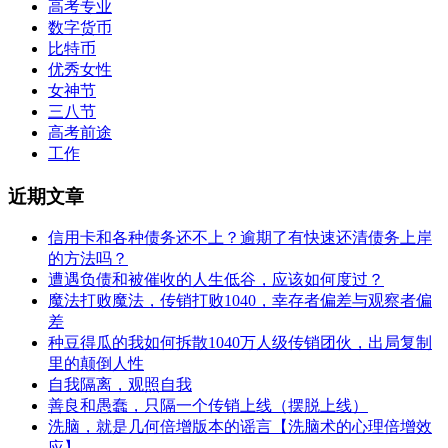
高考专业
数字货币
比特币
优秀女性
女神节
三八节
高考前途
工作
近期文章
信用卡和各种债务还不上？逾期了有快速还清债务上岸
的方法吗？
遭遇负债和被催收的人生低谷，应该如何度过？
魔法打败魔法，传销打败1040，幸存者偏差与观察者偏
差
种豆得瓜的我如何拆散1040万人级传销团伙，出局复制
里的颠倒人性
自我隔离，观照自我
善良和愚蠢，只隔一个传销上线（摆脱上线）
洗脑，就是几何倍增版本的谣言【洗脑术的心理倍增效
应】