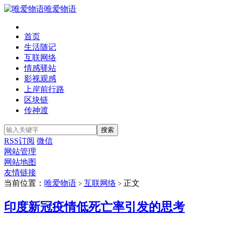
唯爱物语
首页
生活随记
互联网络
情感驿站
影视观感
上岸前行路
区块链
传神渡
RSS订阅
微信
网站管理
网站地图
友情链接
当前位置：
唯爱物语
互联网络
正文
>
>
印度新冠疫情低死亡率引发的思考