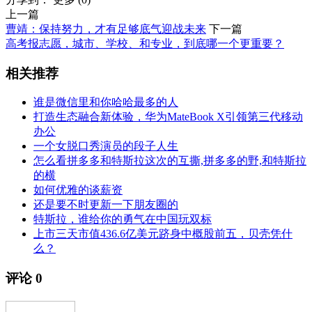
上一篇
曹靖：保持努力，才有足够底气迎战未来
下一篇
高考报志愿，城市、学校、和专业，到底哪一个更重要？
相关推荐
谁是微信里和你哈哈最多的人
打造生态融合新体验，华为MateBook X引领第三代移动
办公
一个女脱口秀演员的段子人生
怎么看拼多多和特斯拉这次的互撕,拼多多的野,和特斯拉
的横
如何优雅的谈薪资
还是要不时更新一下朋友圈的
特斯拉，谁给你的勇气在中国玩双标
上市三天市值436.6亿美元跻身中概股前五，贝壳凭什
么？
评论
0