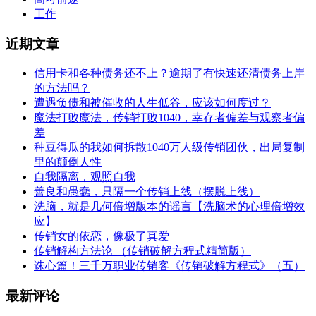
工作
近期文章
信用卡和各种债务还不上？逾期了有快速还清债务上岸
的方法吗？
遭遇负债和被催收的人生低谷，应该如何度过？
魔法打败魔法，传销打败1040，幸存者偏差与观察者偏
差
种豆得瓜的我如何拆散1040万人级传销团伙，出局复制
里的颠倒人性
自我隔离，观照自我
善良和愚蠢，只隔一个传销上线（摆脱上线）
洗脑，就是几何倍增版本的谣言【洗脑术的心理倍增效
应】
传销女的依恋，像极了真爱
传销解构方法论 （传销破解方程式精简版）
诛心篇！三千万职业传销客《传销破解方程式》（五）
最新评论