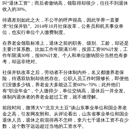
叫“退休工资”；而后者缴纳高，领取得却很少，往往不到退休
收入的30%。
待遇差别如此之大，不公平的呼声很高，因此学界一直要
求“社保并轨”。2014年10月社保改革，公务员和机关事业单
位，也实行单位个人缴费制度。
在养老金领取标准上，退休之前的职务、级别、工龄，却还是
主要计算系数。比如工作年限满35年，按原工资90%计发，工
作年限满30年，按80%计发。个人和单位缴纳部分当然也有参
考，却远非绝对。
社保并轨改革之后，劳动者不分体制内外，名义都缴养老保
险，待遇双轨制却依然存在。公职人员工作时限够长，即便他
们没缴多少钱，养老金大多能达工资60%~70%；此外他们
有“职业年金”，个人缴得少，单位交纳高，退休后一并全发。
体制内退休者的养老金超过工资，就不难理解。
前段时间，微博大V“北京大土豆”谈山东事业单位和国企养老
金之高，引发网友附和。从评论看出，山东省事业单位和国企
退休人员，退休之前混得再不怎样，拿六七千退休工资不在少
数，这个数字远远超过当地的工资水平。