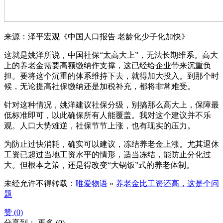
来源：泽平宏观《中国人口报告 老龄化少子化加快》
这就是姚洋所说，中国社保“太高大上”，无法长期维系。高大
上的养老金需要高额缴纳作支撑，这已经给企业带来沉重负
担。要将这个沉重的体系维持下去，就得加大投入。到那个时
候，无论提高社保缴纳还是加税补充，都将非常难受。
针对这种情况，姚洋建议社保分级，别搞那么高大上，保障最
低标准即可，以此确保所有人能覆盖。我对这个建议并不乐
观。人口大势难逆，社保节节上涨，也有现实的压力。
为防止过快消耗，确实可以建议，冻结养老金上涨。尤其退休
工资已超过当地工资水平的情形，适当冻结，能防止分化过
大。但根本之策，还是得改变“大锅饭”式的养老体制。
未经允许不得转载：
唯爱物语
»
养老金比工资还高，这是个问
题
赞 (
0
)
分享到：
更多
(
0
)