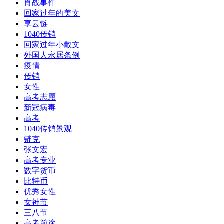
肖战事件
回家过年的美文
享云链
1040传销
回家过年小散文
外国人永居条例
疫情
传销
女性
高考志愿
新冠病毒
高考
1040传销景观
链克
张文宏
高考专业
数字货币
比特币
优秀女性
女神节
三八节
高考前途