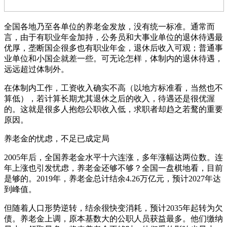
全国各地乃至各单位的养老金发放，没有统一标准。通常而
言，由于有职业年金加持，公务员和大事业单位的退休待遇最
优厚，垄断国企很多也有职业年金，退休后收入可观；普通事
业单位和小国企就差一些。可无论怎样，体制内的退休待遇，
远远超过体制外。
在体制内工作，工资收入确实不高（以地方标准看，当然也不
算低），若计算长期尤其退休之后的收入，待遇还是很优渥
的。这就是很多人抱怨公职收入低，求职者却趋之若鹜的重要
原因。
养老金的忧虑，不足已成定局
2005年后，全国养老金水平十六连涨，多年涨幅达两位数。连
年上涨也引发忧虑，养老金还够不够？全国一盘棋地看，目前
是够的。2019年，养老金总计结余4.26万亿元，预计2027年达
到峰值。
但随着人口形势逆转，结余很快变消耗，预计2035年起转为欠
债。养老金上调，原本基数大的公职人员获益最多。他们缴纳