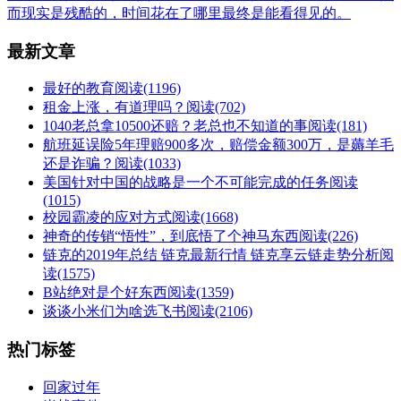
而现实是残酷的，时间花在了哪里最终是能看得见的。
最新文章
最好的教育
阅读(1196)
租金上涨，有道理吗？
阅读(702)
1040老总拿10500还赔？老总也不知道的事
阅读(181)
航班延误险5年理赔900多次，赔偿金额300万，是薅羊毛
还是诈骗？
阅读(1033)
美国针对中国的战略是一个不可能完成的任务
阅读
(1015)
校园霸凌的应对方式
阅读(1668)
神奇的传销“悟性”，到底悟了个神马东西
阅读(226)
链克的2019年总结 链克最新行情 链克享云链走势分析
阅
读(1575)
B站绝对是个好东西
阅读(1359)
谈谈小米们为啥选飞书
阅读(2106)
热门标签
回家过年