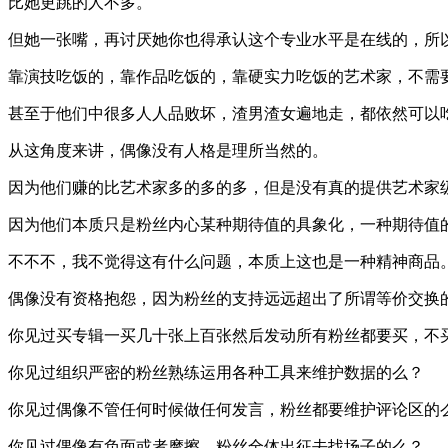
比她更跳的人不多。
但她一张嘴，再讨厌她你也得承认这个专业水平是在线的，所
靠演技吃饭的，靠作品吃饭的，靠硬实力吃饭的艺术家，不需
甚至于他们中很多人人品败坏，渣男渣女遍地走，都依然可以
从这角度来讲，偶像没有人格是理所当然的。
因为他们赚的比艺术家多的多的多，但是没有真的提供艺术家
因为他们本质只是粉丝内心某种期待值的具象化，一种期待值
不不不，我不觉得这有什么问题，本质上这也是一种精神商品
偶像没有资格抱怨，因为粉丝的支持远远超出了所谓等价交换
你见过买专辑一买几十张上百张然后发动所有粉丝都要买，不
你见过组织严密的粉丝熟练运用各种工具来维护数据的么？
你见过偶像不管任何时候做任何发言，粉丝都要维护评论区的
你见过偶像有负面或者摩擦，粉丝全体出征去找场子的么？