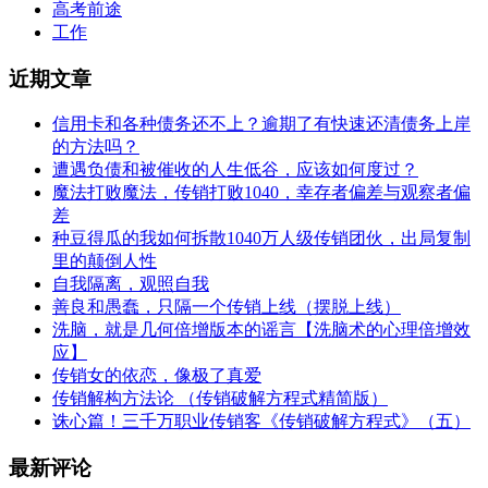
高考前途
工作
近期文章
信用卡和各种债务还不上？逾期了有快速还清债务上岸
的方法吗？
遭遇负债和被催收的人生低谷，应该如何度过？
魔法打败魔法，传销打败1040，幸存者偏差与观察者偏
差
种豆得瓜的我如何拆散1040万人级传销团伙，出局复制
里的颠倒人性
自我隔离，观照自我
善良和愚蠢，只隔一个传销上线（摆脱上线）
洗脑，就是几何倍增版本的谣言【洗脑术的心理倍增效
应】
传销女的依恋，像极了真爱
传销解构方法论 （传销破解方程式精简版）
诛心篇！三千万职业传销客《传销破解方程式》（五）
最新评论