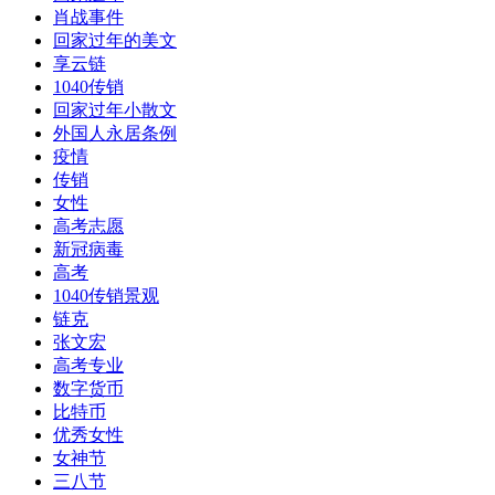
肖战事件
回家过年的美文
享云链
1040传销
回家过年小散文
外国人永居条例
疫情
传销
女性
高考志愿
新冠病毒
高考
1040传销景观
链克
张文宏
高考专业
数字货币
比特币
优秀女性
女神节
三八节