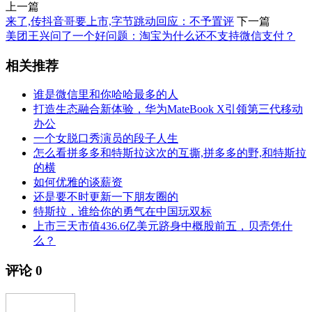
上一篇
来了,传抖音哥要上市,字节跳动回应：不予置评
下一篇
美团王兴问了一个好问题：淘宝为什么还不支持微信支付？
相关推荐
谁是微信里和你哈哈最多的人
打造生态融合新体验，华为MateBook X引领第三代移动
办公
一个女脱口秀演员的段子人生
怎么看拼多多和特斯拉这次的互撕,拼多多的野,和特斯拉
的横
如何优雅的谈薪资
还是要不时更新一下朋友圈的
特斯拉，谁给你的勇气在中国玩双标
上市三天市值436.6亿美元跻身中概股前五，贝壳凭什
么？
评论
0