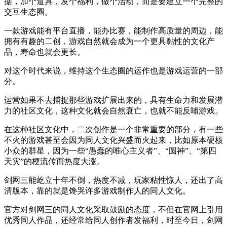
据，加个道具，发个福利，做个活动，而是要建立一个完整的
交互生态圈。
一款游戏能有平台直播，能办比赛，能制作高质量的周边，能
拥有有趣的二创，游戏自然就会成为一个更具黏性的文化产
品，寿命也就会更长。
对这个时代来说，维持这个生态圈的运作也是游戏运营的一部
分。
运营如果不去捕捉那些游戏扩展出来的，具有生命力和发展潜
力的社区文化，这种文化就会自然衰亡，也就不能反哺游戏。
在这种社区文化中，二次创作是一个非常重要的部分，有一些
不火的游戏甚至会因为同人文化兴盛而火起来，比如原本硬核
小众的群星，因为一些“愚蠢的唯心主义者”、“圆神”、“第四
天灾”的梗流传而热度大涨。
剑网三能屹立十年不倒，热度不减，玩家粘性惊人，还出了高
清版本，靠的就是馋哭许多游戏制作人的同人文化。
官方对剑网三的同人文化采取鼓励的态度，不但在官网上引用
优秀同人作品，还经常给同人创作者发福利，时至今日，剑网