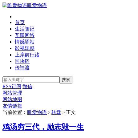
唯爱物语
首页
生活随记
互联网络
情感驿站
影视观感
上岸前行路
区块链
传神渡
RSS订阅
微信
网站管理
网站地图
友情链接
当前位置：
唯爱物语
转载
正文
>
>
鸡汤穷三代，励志毁一生