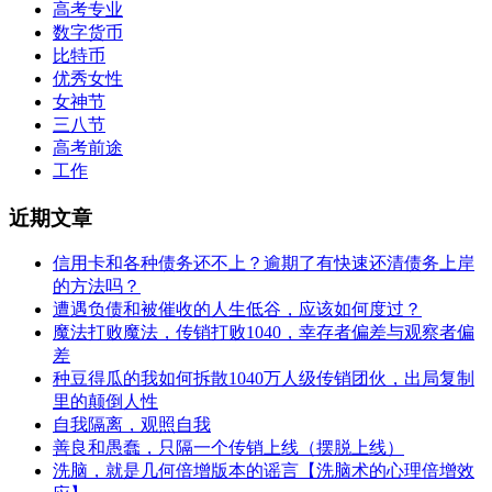
高考专业
数字货币
比特币
优秀女性
女神节
三八节
高考前途
工作
近期文章
信用卡和各种债务还不上？逾期了有快速还清债务上岸
的方法吗？
遭遇负债和被催收的人生低谷，应该如何度过？
魔法打败魔法，传销打败1040，幸存者偏差与观察者偏
差
种豆得瓜的我如何拆散1040万人级传销团伙，出局复制
里的颠倒人性
自我隔离，观照自我
善良和愚蠢，只隔一个传销上线（摆脱上线）
洗脑，就是几何倍增版本的谣言【洗脑术的心理倍增效