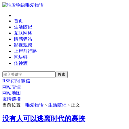
唯爱物语
首页
生活随记
互联网络
情感驿站
影视观感
上岸前行路
区块链
传神渡
RSS订阅
微信
网站管理
网站地图
友情链接
当前位置：
唯爱物语
生活随记
正文
>
>
没有人可以逃离时代的裹挟