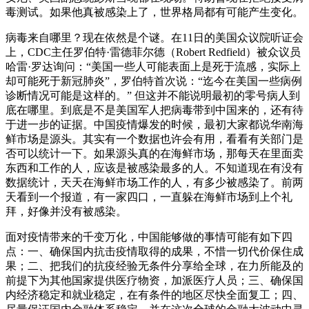
毒测试。如果他真被感染上了，世界格局都有可能产生变化。
病毒来自哪里？现在依然是个谜。在11日的美国众议院听证会
上，CDC主任罗伯特·雷德菲尔德（Robert Redfield）被众议员
哈雷·罗达询问：“美国一些人可能表面上是死于流感，实际上
却可能死于新冠肺炎”，罗伯特首次说：“迄今在美国一些病例
诊断情况可能是这样的。” 但这并不能说明最初的零号病人到
底在哪里。到底是不是美国军人把病毒带到中国来的，还有待
于进一步的证据。中国疫情爆发的时候，最初大家都说华南海
鲜市场是源头。其实有一个数据也许会有用，看看有关部门是
否可以统计一下。如果源头真的在海鲜市场，那每天在里面卖
东西和工作的人，应该是被感染最多的人。不知道现在有没有
数据统计，天天在海鲜市场工作的人，有多少被感染了。前两
天看到一个报道，有一家四口，一直躲在海鲜市场到上个礼
拜，好像并没有被感染。
面对疫情带来的千变万化，中国能够做的事情可能有如下四
点：一、确保国内抗击疫情取得的成果，不惜一切代价保住成
果；二、把我们的抗疫经验无条件分享给全球，在力所能及的
前提下为其他国家提供医疗物资，加派医疗人员；三、确保国
内经济稳定和就业稳定，在有条件的地区尽快全面复工；四、