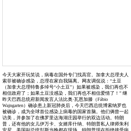
今天大家开玩笑说，病毒在国外专门找高官。加拿大总理夫人
索菲被确诊感染，总理在家自我隔离。网友调侃说：“土豆
（加拿大总理特鲁多绰号“小土豆”）如果被感染，我们再也不
相信政府了；如果土豆没感染，我们再也不相信爱情了！” 继
昨天巴西总统府新闻发言人法比奥·瓦恩加滕（Fábio
Wajngarten）确诊患上新冠肺炎后，今天巴西总统博索纳罗也
被确诊，成为全球首位感染上病毒的国家首脑。他们俩曾一起
访美，并参加了在佛罗里达海湖庄园举行的双边活动。特朗
普，还有他的女儿伊万卡、女婿库什纳、特朗普私人律师朱利
安尼、美国副总统彭斯当晚都在现场。特朗普现在拒绝接受病