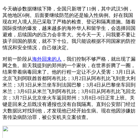
今天确诊数据继续下降，全国只新增了11例，其中武汉5例，
其他地区6例。后面要继续防范的还是输入性病例。好在我国
现在对入境人员已采取了严格的检查、登记和隔离措施。随着
国际疫情的爆发，越来越多的海外华人和留学生，会选择回国
避难，后续国内的压力会非常大。光今天一天，问我要不要让
孩子回国的朋友，就不下十位。我只能说根据不同国家的防控
情况和安全情况，自己做决定。
对前一阶段从
海外回来的人
，我们控制不够严格，就出现了漏
网之鱼。前天我提到的郑州的一个家伙，在世界折腾了一圈，
结果带着病毒回来了。他的行程一定让不少人受害：3月1日从
北京飞到阿联酋首都阿布扎比；3月2日从阿布扎比飞到意大利
米兰；3月3日从米兰坐车到法国巴黎；3月4日从巴黎坐车回到
米兰；3月6日从米兰飞到阿布扎比；3月6日从阿布扎比飞回北
京；3月7日从北京坐火车返回郑州；3月8日-9日正常上班。关
键是回来之后既没有通报也没有自我隔离。直到公安部门经过
大数据比对找到他，才发现他已经开始生病。现在他因涉嫌妨
害传染病防治罪，被公安机关立案侦查。