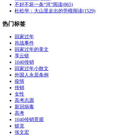
不好不坏一条“河”
阅读(865)
杜松华：大山里走出的劳模
阅读(1529)
热门标签
回家过年
肖战事件
回家过年的美文
享云链
1040传销
回家过年小散文
外国人永居条例
疫情
传销
女性
高考志愿
新冠病毒
高考
1040传销景观
链克
张文宏