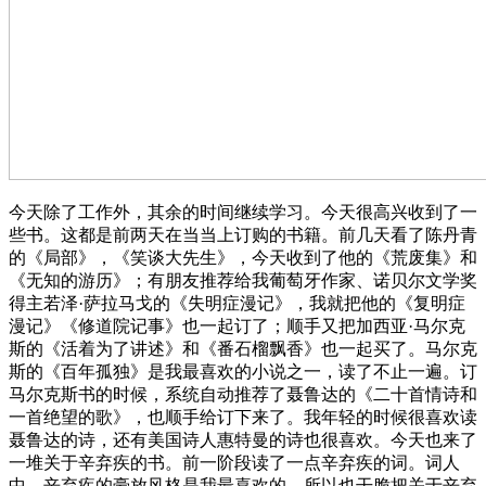
今天除了工作外，其余的时间继续学习。今天很高兴收到了一
些书。这都是前两天在当当上订购的书籍。前几天看了陈丹青
的《局部》，《笑谈大先生》，今天收到了他的《荒废集》和
《无知的游历》；有朋友推荐给我葡萄牙作家、诺贝尔文学奖
得主若泽·萨拉马戈的《失明症漫记》，我就把他的《复明症
漫记》《修道院记事》也一起订了；顺手又把加西亚·马尔克
斯的《活着为了讲述》和《番石榴飘香》也一起买了。马尔克
斯的《百年孤独》是我最喜欢的小说之一，读了不止一遍。订
马尔克斯书的时候，系统自动推荐了聂鲁达的《二十首情诗和
一首绝望的歌》，也顺手给订下来了。我年轻的时候很喜欢读
聂鲁达的诗，还有美国诗人惠特曼的诗也很喜欢。今天也来了
一堆关于辛弃疾的书。前一阶段读了一点辛弃疾的词。词人
中，辛弃疾的豪放风格是我最喜欢的，所以也干脆把关于辛弃