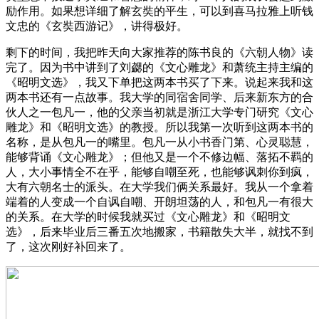
励作用。如果想详细了解玄奘的平生，可以到喜马拉雅上听钱
文忠的《玄奘西游记》，讲得极好。
剩下的时间，我把昨天向大家推荐的陈书良的《六朝人物》读
完了。因为书中讲到了刘勰的《文心雕龙》和萧统主持主编的
《昭明文选》，我又下单把这两本书买了下来。说起来我和这
两本书还有一点故事。我大学的同宿舍同学、后来新东方的合
伙人之一包凡一，他的父亲当初就是浙江大学专门研究《文心
雕龙》和《昭明文选》的教授。所以我第一次听到这两本书的
名称，是从包凡一的嘴里。包凡一从小书香门第、心灵聪慧，
能够背诵《文心雕龙》；但他又是一个不修边幅、落拓不羁的
人，大小事情全不在乎，能够自嘲至死，也能够讽刺你到疯，
大有六朝名士的派头。在大学我们俩关系最好。我从一个拿着
端着的人变成一个自讽自嘲、开朗坦荡的人，和包凡一有很大
的关系。在大学的时候我就买过《文心雕龙》和《昭明文
选》，后来毕业后三番五次地搬家，书籍散失大半，就找不到
了，这次刚好补回来了。