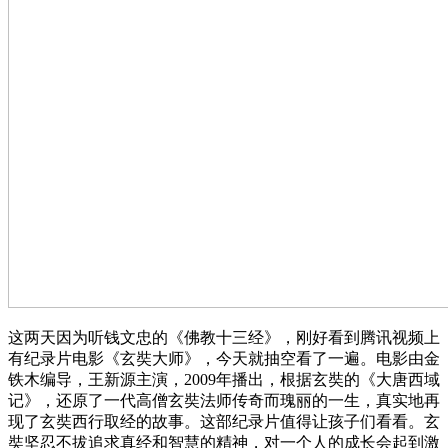
这两天因为听钱文忠的《佛教十三经》，刚好看到腾讯视频上
有纪录片电影《玄奘大师》，今天就抽空看了一遍。电影由金
铁木编导，王新源主演，2009年播出，根据玄奘的《大唐西域
记》，还原了一代高僧玄奘法师传奇而瑰丽的一生，真实地再
现了玄奘西行取经的故事。这部纪录片值得让孩子们看看。玄
奘坚忍不拔追求真经和智慧的精神，对一个人的成长会起到激