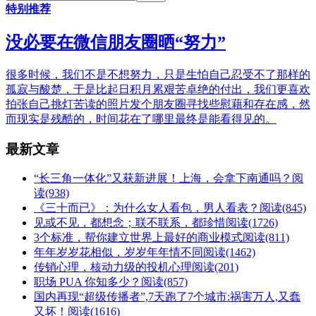
特别推荐
没必要在微信朋友圈晒“努力”
很多时候，我们不是不想努力，只是生怕自己忍受不了那样的
孤寂与酸楚，于是比起日积月累艰苦卓绝的付出，我们更喜欢
拍张自己挑灯苦读的照片发个朋友圈寻找些慰藉和存在感，然
而现实是残酷的，时间花在了哪里最终是能看得见的。
最新文章
“长三角一体化”又获新进展！​上海，会拿下南通吗？
阅
读(938)
《三十而已》：为什么女人看包，男人看表？
阅读(845)
见或不见，都想念；联不联系，都珍惜
阅读(1726)
3个标准，帮你建立世界上最好的商业模式
阅读(811)
年年岁岁花相似，岁岁年年情不同
阅读(1462)
传销心理，核动力级的投机心理
阅读(201)
职场 PUA 你知多少？
阅读(857)
国内再现“超级传播者”,7天跑了7个城市:祸害万人,又蠢
又坏！
阅读(1616)