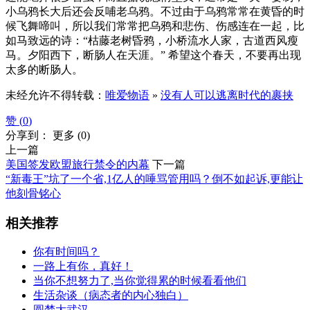
小乌鸦长大后还会反哺老乌鸦。不过由于乌鸦常常在黄昏的时
候飞舞啼叫，所以我们常常把乌鸦和悲伤、伤感连在一起，比
如马致远的诗：“枯藤老树昏鸦，小桥流水人家，古道西风瘦
马。夕阳西下，断肠人在天涯。” 希望这个春天，不要再出现
太多的断肠人。
未经允许不得转载：
唯爱物语
»
没有人可以逃离时代的裹挟
赞 (
0
)
分享到：
更多
(
0
)
上一篇
美国签发欧盟旅行禁令的内幕
下一篇
“新毒王”坑了一个省,1亿人的唾骂管用吗？倒不如起诉,更能让
他刻骨铭心
相关推荐
你有时间吗？
一路上有你，真好！
当你不想努力了,当你觉得累的时候看看他们
生活杂谈（病态者的内心独白）
圆梦大武汉