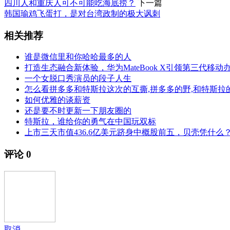
四川人和重庆人可不可能吃海底捞？
下一篇
韩国瑜鸡飞蛋打，是对台湾政制的极大讽刺
相关推荐
谁是微信里和你哈哈最多的人
打造生态融合新体验，华为MateBook X引领第三代移动
一个女脱口秀演员的段子人生
怎么看拼多多和特斯拉这次的互撕,拼多多的野,和特斯拉
如何优雅的谈薪资
还是要不时更新一下朋友圈的
特斯拉，谁给你的勇气在中国玩双标
上市三天市值436.6亿美元跻身中概股前五，贝壳凭什么
评论
0
取消