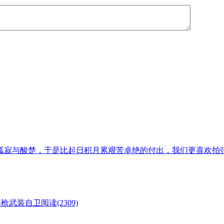
孤寂与酸楚，于是比起日积月累艰苦卓绝的付出，我们更喜欢拍
囤枪武装自卫
阅读(2309)