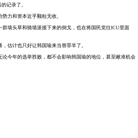
后的记录了。
治势力和资本近乎颗粒无收。
群墙头草和骑墙派接下来的倒戈，也在将国民党往ICU里面
番，估计也只好让韩国瑜来当替罪羊了。
无论今年的选举胜败，都不会影响韩国瑜的地位，甚至瞅准机会