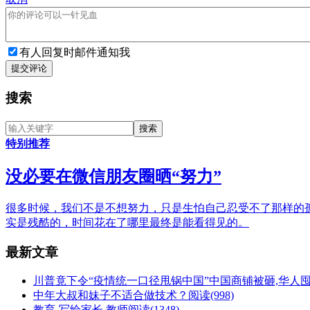
有人回复时邮件通知我
提交评论
搜索
特别推荐
没必要在微信朋友圈晒“努力”
很多时候，我们不是不想努力，只是生怕自己忍受不了那样的
实是残酷的，时间花在了哪里最终是能看得见的。
最新文章
川普竟下令“疫情统一口径甩锅中国”中国商铺被砸,华人
中年大叔和妹子不适合做技术？
阅读(998)
教育-写给家长.教师
阅读(1348)