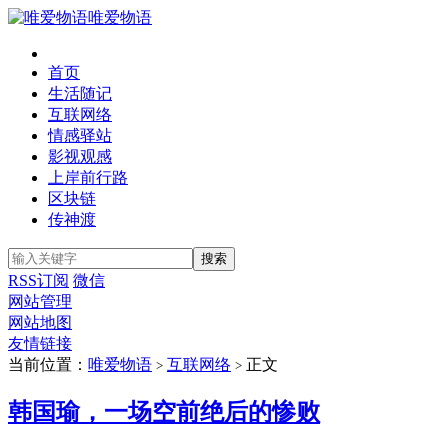
唯爱物语
首页
生活随记
互联网络
情感驿站
影视观感
上岸前行路
区块链
传神渡
RSS订阅
微信
网站管理
网站地图
友情链接
当前位置：
唯爱物语
互联网络
正文
>
>
韩国瑜，一场空前绝后的惨败