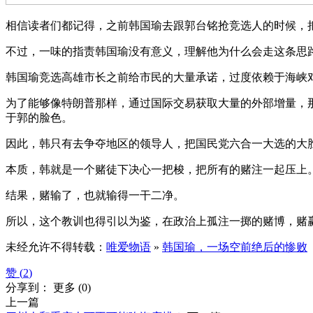
相信读者们都记得，之前韩国瑜去跟郭台铭抢竞选人的时候，
不过，一味的指责韩国瑜没有意义，理解他为什么会走这条思
韩国瑜竞选高雄市长之前给市民的大量承诺，过度依赖于海峡
为了能够像特朗普那样，通过国际交易获取大量的外部增量，
于郭的脸色。
因此，韩只有去争夺地区的领导人，把国民党六合一大选的大
本质，韩就是一个赌徒下决心一把梭，把所有的赌注一起压上
结果，赌输了，也就输得一干二净。
所以，这个教训也得引以为鉴，在政治上孤注一掷的赌博，赌
未经允许不得转载：
唯爱物语
»
韩国瑜，一场空前绝后的惨败
赞 (
2
)
分享到：
更多
(
0
)
上一篇