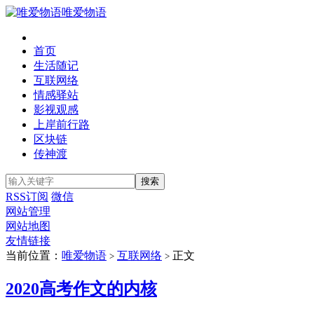
唯爱物语
首页
生活随记
互联网络
情感驿站
影视观感
上岸前行路
区块链
传神渡
RSS订阅
微信
网站管理
网站地图
友情链接
当前位置：
唯爱物语
互联网络
正文
>
>
2020高考作文的内核