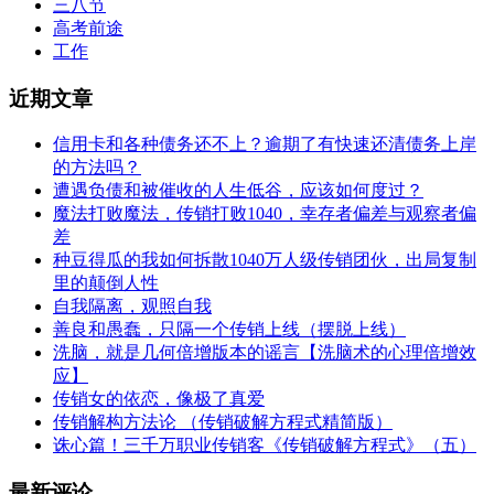
三八节
高考前途
工作
近期文章
信用卡和各种债务还不上？逾期了有快速还清债务上岸
的方法吗？
遭遇负债和被催收的人生低谷，应该如何度过？
魔法打败魔法，传销打败1040，幸存者偏差与观察者偏
差
种豆得瓜的我如何拆散1040万人级传销团伙，出局复制
里的颠倒人性
自我隔离，观照自我
善良和愚蠢，只隔一个传销上线（摆脱上线）
洗脑，就是几何倍增版本的谣言【洗脑术的心理倍增效
应】
传销女的依恋，像极了真爱
传销解构方法论 （传销破解方程式精简版）
诛心篇！三千万职业传销客《传销破解方程式》（五）
最新评论