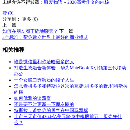
未经允许不得转载：
唯爱物语
»
2020高考作文的内核
赞 (
0
)
分享到：
更多
(
0
)
上一篇
如何在朋友圈正确地聊天？
下一篇
3个标准，帮你建立世界上最好的商业模式
相关推荐
谁是微信里和你哈哈最多的人
打造生态融合新体验，华为MateBook X引领第三代移动
办公
一个女脱口秀演员的段子人生
怎么看拼多多和特斯拉这次的互撕,拼多多的野,和特斯拉
的横
如何优雅的谈薪资
还是要不时更新一下朋友圈的
特斯拉，谁给你的勇气在中国玩双标
上市三天市值436.6亿美元跻身中概股前五，贝壳凭什
么？