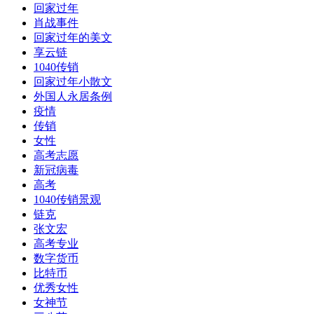
回家过年
肖战事件
回家过年的美文
享云链
1040传销
回家过年小散文
外国人永居条例
疫情
传销
女性
高考志愿
新冠病毒
高考
1040传销景观
链克
张文宏
高考专业
数字货币
比特币
优秀女性
女神节