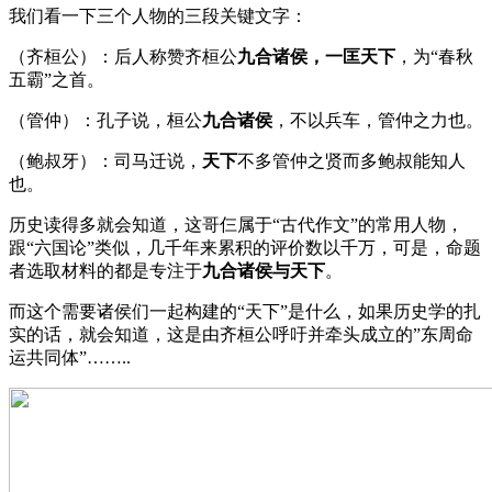
我们看一下三个人物的三段关键文字：
（齐桓公）：后人称赞齐桓公
九合诸侯，一匡天下
，为“春秋
五霸”之首。
（管仲）：孔子说，桓公
九合诸侯
，不以兵车，管仲之力也。
（鲍叔牙）：司马迁说，
天下
不多管仲之贤而多鲍叔能知人
也。
历史读得多就会知道，这哥仨属于“古代作文”的常用人物，
跟“六国论”类似，几千年来累积的评价数以千万，可是，命题
者选取材料的都是专注于
九合诸侯与天下
。
而这个需要诸侯们一起构建的“天下”是什么，如果历史学的扎
实的话，就会知道，这是由齐桓公呼吁并牵头成立的”东周命
运共同体”……..