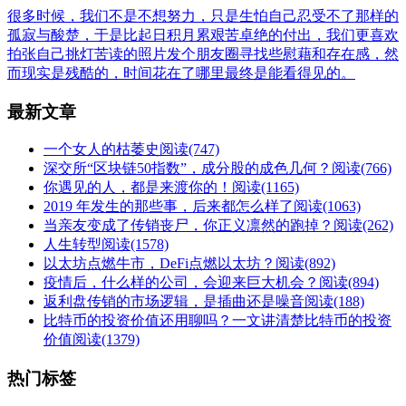
很多时候，我们不是不想努力，只是生怕自己忍受不了那样的
孤寂与酸楚，于是比起日积月累艰苦卓绝的付出，我们更喜欢
拍张自己挑灯苦读的照片发个朋友圈寻找些慰藉和存在感，然
而现实是残酷的，时间花在了哪里最终是能看得见的。
最新文章
一个女人的枯萎史
阅读(747)
深交所“区块链50指数”，成分股的成色几何？
阅读(766)
你遇见的人，都是来渡你的！
阅读(1165)
2019 年发生的那些事，后来都怎么样了
阅读(1063)
当亲友变成了传销丧尸，你正义凛然的跑掉？
阅读(262)
人生转型
阅读(1578)
以太坊点燃牛市，DeFi点燃以太坊？
阅读(892)
疫情后，什么样的公司，会迎来巨大机会？
阅读(894)
返利盘传销的市场逻辑，是插曲还是噪音
阅读(188)
比特币的投资价值还用聊吗？一文讲清楚比特币的投资
价值
阅读(1379)
热门标签