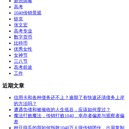
新冠病毒
高考
1040传销景观
链克
张文宏
高考专业
数字货币
比特币
优秀女性
女神节
三八节
高考前途
工作
近期文章
信用卡和各种债务还不上？逾期了有快速还清债务上岸
的方法吗？
遭遇负债和被催收的人生低谷，应该如何度过？
魔法打败魔法，传销打败1040，幸存者偏差与观察者偏
差
种豆得瓜的我如何拆散1040万人级传销团伙，出局复制