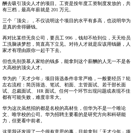
酬去吸引顶尖人才的项目。工资是按年度工资制度发放的，共
有三档，最高年薪就是 201 万元。
三个「顶尖」，不仅说明这个项目的水平有多高，也说明华为
是真的舍得砸钱。
再对比某些无良公司，要员工 996 ，钱却不给到位，天天给员
工洗脑谈梦想，简直高下立见。对待人才就是应该用钱砸，人
家才有理由跟你一起干下去。
但也先别羡慕人家给的钱多，能拿到这个薪酬的人无一不是各
大高校的顶尖人才。
华为的「天才少年」项目筛选条件非常严格，一般要经历 7 轮
左右流程：简历筛选、笔试、初面、主管面试、若干部长面
试、总裁面试、 HR 面试。任何一个环节出现问题或表现不佳
都有可能失败，难度非常大。
华为这次虽然招的都是名校的高材生，但华为不是一个唯论
文、唯学校的公司。华为招聘主要看的是研究方向和科研能
力，但更看中前者。
这里我还发现了一个很有意思的事，目前拿到「天才少年」项