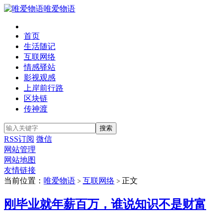
唯爱物语
首页
生活随记
互联网络
情感驿站
影视观感
上岸前行路
区块链
传神渡
RSS订阅
微信
网站管理
网站地图
友情链接
当前位置：
唯爱物语
互联网络
正文
>
>
刚毕业就年薪百万，谁说知识不是财富