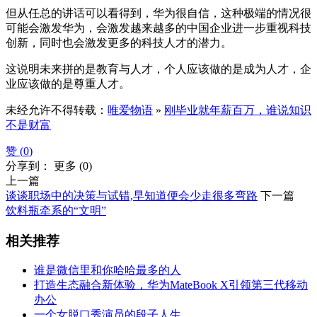
但从任总的讲话可以看得到，华为很自信，这种极端的情况很
可能会激发华为，会激发越来越多的中国企业进一步重视科技
创新，同时也会激发更多的科技人才的潜力。
这说明未来拼的是教育与人才，个人应该做的是成为人才，企
业应该做的是尊重人才。
未经允许不得转载：
唯爱物语
»
刚毕业就年薪百万，谁说知识
不是财富
赞 (
0
)
分享到：
更多
(
0
)
上一篇
谈谈职场中的决策与试错,早知道便会少走很多弯路
下一篇
饮料瓶牵系的“文明”
相关推荐
谁是微信里和你哈哈最多的人
打造生态融合新体验，华为MateBook X引领第三代移动
办公
一个女脱口秀演员的段子人生