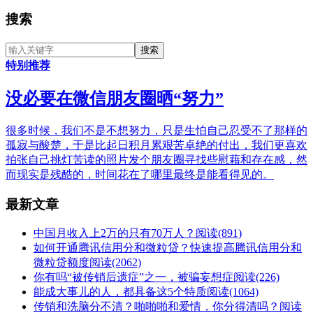
搜索
特别推荐
没必要在微信朋友圈晒“努力”
很多时候，我们不是不想努力，只是生怕自己忍受不了那样的
孤寂与酸楚，于是比起日积月累艰苦卓绝的付出，我们更喜欢
拍张自己挑灯苦读的照片发个朋友圈寻找些慰藉和存在感，然
而现实是残酷的，时间花在了哪里最终是能看得见的。
最新文章
中国月收入上2万的只有70万人？
阅读(891)
如何开通腾讯信用分和微粒贷？快速提高腾讯信用分和
微粒贷额度
阅读(2062)
你有吗“被传销后遗症”之一，被骗妄想症
阅读(226)
能成大事儿的人，都具备这5个特质
阅读(1064)
传销和洗脑分不清？啪啪啪和爱情，你分得清吗？
阅读