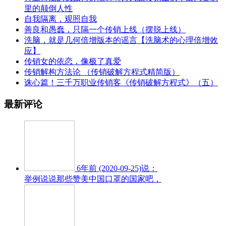
里的颠倒人性
自我隔离，观照自我
善良和愚蠢，只隔一个传销上线（摆脱上线）
洗脑，就是几何倍增版本的谣言【洗脑术的心理倍增效
应】
传销女的依恋，像极了真爱
传销解构方法论 （传销破解方程式精简版）
诛心篇！三千万职业传销客《传销破解方程式》（五）
最新评论
6年前 (2020-09-25)说：
举例说说那些赞美中国口罩的国家吧，