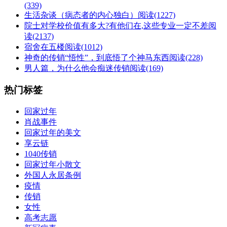
(339)
生活杂谈（病态者的内心独白）
阅读(1227)
院士对学校价值有多大?有他们在,这些专业一定不差
阅
读(2137)
宿舍在五楼
阅读(1012)
神奇的传销“悟性”，到底悟了个神马东西
阅读(228)
男人篇，为什么他会痴迷传销
阅读(169)
热门标签
回家过年
肖战事件
回家过年的美文
享云链
1040传销
回家过年小散文
外国人永居条例
疫情
传销
女性
高考志愿