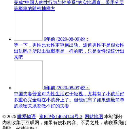
完成“中国人的性行为与性关系”的实地调查，采用分层
等概率的随机抽样方
6年前 (2020-08-09)说：
等一下，男性比女性更容易出轨。难道男性不是跟女性
出轨吗？所以出轨概率是一样的吧，只是女性没统计出
来吧
6年前 (2020-08-09)说：
中国夫妻普遍对为性生活过于轻视，尤其有了小孩后好
多重心完全就在小孩身上了。但他们忘了如果连最简单
的亲密关系都做不好的夫妻
© 2026
唯爱物语
豫ICP备14024144号-3
网站地图
本站部分
内容收集于互联网，如果有侵权内容、不妥之处，请联系我们
删除。敬请谅解！