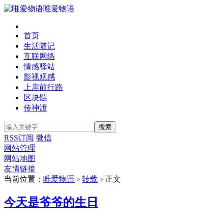
唯爱物语
首页
生活随记
互联网络
情感驿站
影视观感
上岸前行路
区块链
传神渡
RSS订阅
微信
网站管理
网站地图
友情链接
当前位置：
唯爱物语
转载
正文
>
>
今天是爷爷的生日