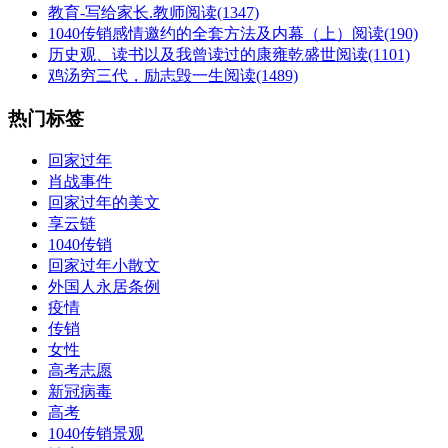
教育-写给家长.教师
阅读(1347)
1040传销感情邀约的全套方法及内幕（上）
阅读(190)
历史观、读书以及我曾读过的康雍乾盛世
阅读(1101)
鸡汤穷三代，励志毁一生
阅读(1489)
热门标签
回家过年
肖战事件
回家过年的美文
享云链
1040传销
回家过年小散文
外国人永居条例
疫情
传销
女性
高考志愿
新冠病毒
高考
1040传销景观