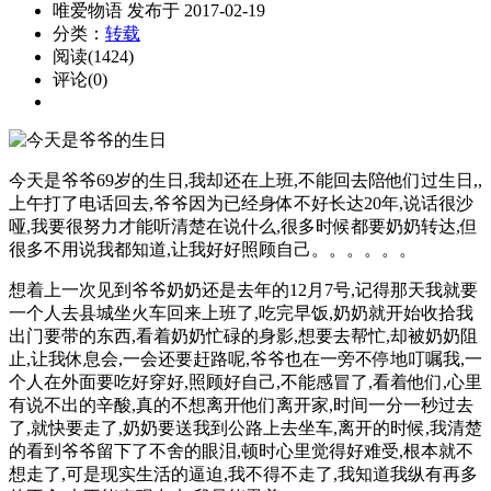
唯爱物语 发布于 2017-02-19
分类：
转载
阅读(1424)
评论(0)
今天是爷爷69岁的生日,我却还在上班,不能回去陪他们过生日,,
上午打了电话回去,爷爷因为已经身体不好长达20年,说话很沙
哑,我要很努力才能听清楚在说什么,很多时候都要奶奶转达,但
很多不用说我都知道,让我好好照顾自己。。。。。。
想着上一次见到爷爷奶奶还是去年的12月7号,记得那天我就要
一个人去县城坐火车回来上班了,吃完早饭,奶奶就开始收拾我
出门要带的东西,看着奶奶忙碌的身影,想要去帮忙,却被奶奶阻
止,让我休息会,一会还要赶路呢,爷爷也在一旁不停地叮嘱我,一
个人在外面要吃好穿好,照顾好自己,不能感冒了,看着他们,心里
有说不出的辛酸,真的不想离开他们离开家,时间一分一秒过去
了,就快要走了,奶奶要送我到公路上去坐车,离开的时候,我清楚
的看到爷爷留下了不舍的眼泪,顿时心里觉得好难受,根本就不
想走了,可是现实生活的逼迫,我不得不走了,我知道我纵有再多