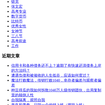
链克
张文宏
高考专业
数字货币
比特币
优秀女性
女神节
三八节
高考前途
工作
近期文章
信用卡和各种债务还不上？逾期了有快速还清债务上岸
的方法吗？
遭遇负债和被催收的人生低谷，应该如何度过？
魔法打败魔法，传销打败1040，幸存者偏差与观察者偏
差
种豆得瓜的我如何拆散1040万人级传销团伙，出局复制
里的颠倒人性
自我隔离，观照自我
善良和愚蠢，只隔一个传销上线（摆脱上线）