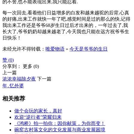
的不舍,也不能表现出来,我只能忍着.
每一次回去,看着他们日益增多的白发和越来越驼的后背,心真
的好痛,出来工作就快一年了吧,感觉时间是过的那么的快,记得
我出来工作还是爷爷68岁生日过后才出来的，一年过去了,我
长大了,爷爷奶奶却越来越老了,今天我也只能在远方祝爷爷生
日快乐！
未经允许不得转载：
唯爱物语
»
今天是爷爷的生日
赞 (
0
)
分享到：
更多
(
0
)
上一篇
浓浓幸福除夕夜
下一篇
年․忆外婆
相关推荐
做个会玩的家长，真好
欢迎“逆行者”荣耀归来
《鸿桥》拍一拍你：因你献策，为你而变！
碗窑古村落文化的文化发展与商业发展困境