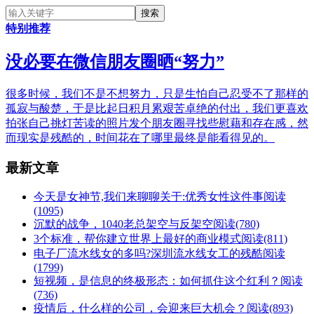
特别推荐
没必要在微信朋友圈晒“努力”
很多时候，我们不是不想努力，只是生怕自己忍受不了那样的
孤寂与酸楚，于是比起日积月累艰苦卓绝的付出，我们更喜欢
拍张自己挑灯苦读的照片发个朋友圈寻找些慰藉和存在感，然
而现实是残酷的，时间花在了哪里最终是能看得见的。
最新文章
今天是女神节,我们来聊聊关于:优秀女性这件事
阅读
(1095)
沉默的战争，1040老总架空与反架空
阅读(780)
3个标准，帮你建立世界上最好的商业模式
阅读(811)
电子厂流水线女的多吗?深圳流水线女工的残酷
阅读
(1799)
短视频，是信息的终极形态：如何抓住这个红利？
阅读
(736)
疫情后，什么样的公司，会迎来巨大机会？
阅读(893)