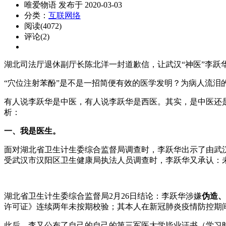
唯爱物语 发布于 2020-03-03
分类：
互联网络
阅读(4072)
评论(2)
湖北司法厅退休副厅长陈北洋一封道歉信，让武汉“神医”李跃
“穴位注射苯酚”是不是一招简便有效的医学发明？为病人流泪
有人说李跃华是中医，有人说李跃华是西医。其实，是中医还是
析：
一、我是医生。
面对湖北省卫生计生委综合监督局调查时，李跃华出示了由武汉市
受武汉市汉阳区卫生健康局执法人员调查时，李跃华又承认：
湖北省卫生计生委综合监督局2月26日结论：李跃华涉嫌
伪造、
许可证》连续两年未按期校验；其本人在新冠肺炎疫情防控期
此后，李又公布了自己的自己的第三军医大学毕业证书（学习时间是