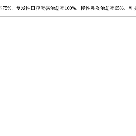
%、复发性口腔溃疡治愈率100%、慢性鼻炎治愈率65%、乳腺增