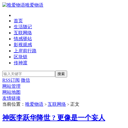
唯爱物语
首页
生活随记
互联网络
情感驿站
影视观感
上岸前行路
区块链
传神渡
RSS订阅
微信
网站管理
网站地图
友情链接
当前位置：
唯爱物语
互联网络
正文
>
>
神医李跃华降世 ? 更像是一个妄人