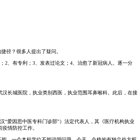
的捷径？很多人提出了疑问。
；2、有专利；3、发表过论文；4、治愈了新冠病人。逐一分
地点武汉长城医院，执业类别西医，执业范围耳鼻喉科。此后，在接
汉“爱因思中医专科门诊部”）法定代表人，其《医疗机构执业
前疫情防控工作。
医呢？不能，一个本科学位不能说明问题。今天，合格的有独立处方权