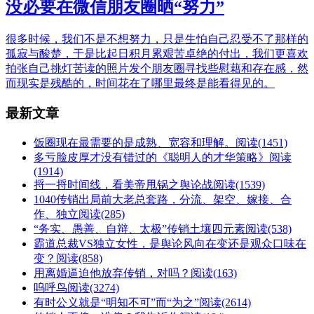
没必要在微信朋友圈晒“努力”
很多时候，我们不是不想努力，只是生怕自己忍受不了那样的
孤寂与酸楚，于是比起日积月累艰苦卓绝的付出，我们更喜欢
拍张自己挑灯苦读的照片发个朋友圈寻找些慰藉和存在感，然
而现实是残酷的，时间花在了哪里最终是能看得见的。
最新文章
饭圈现在最需要的是成熟、宽容和理解。
阅读(1451)
多亏脸皮厚才没有错过的《聪明人的才华策略》
阅读
(1914)
捋一捋时间线，看美帝甩锅之舆论战
阅读(1539)
1040传销出局前大老总套路，分流、架空、嫁接、合
作、独立
阅读(285)
“务实、愚善、自辩、太极”传销土壤四元素
阅读(538)
霸道总裁VS独立女性，是舆论风向在变还是观众口味在
变？
阅读(858)
用离婚逼迫他放弃传销，对吗？
阅读(163)
呜呼鸟
阅读(3274)
有时公义就是“明知不可”而“为之”
阅读(2614)