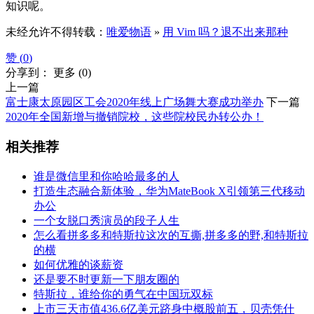
知识呢。
未经允许不得转载：
唯爱物语
»
用 Vim 吗？退不出来那种
赞 (
0
)
分享到：
更多
(
0
)
上一篇
富士康太原园区工会2020年线上广场舞大赛成功举办
下一篇
2020年全国新增与撤销院校，这些院校民办转公办！
相关推荐
谁是微信里和你哈哈最多的人
打造生态融合新体验，华为MateBook X引领第三代移动
办公
一个女脱口秀演员的段子人生
怎么看拼多多和特斯拉这次的互撕,拼多多的野,和特斯拉
的横
如何优雅的谈薪资
还是要不时更新一下朋友圈的
特斯拉，谁给你的勇气在中国玩双标
上市三天市值436.6亿美元跻身中概股前五，贝壳凭什