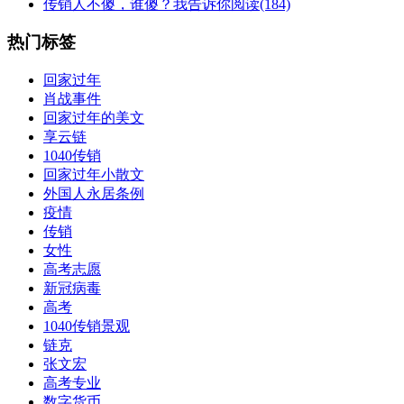
传销人不傻，谁傻？我告诉你
阅读(184)
热门标签
回家过年
肖战事件
回家过年的美文
享云链
1040传销
回家过年小散文
外国人永居条例
疫情
传销
女性
高考志愿
新冠病毒
高考
1040传销景观
链克
张文宏
高考专业
数字货币