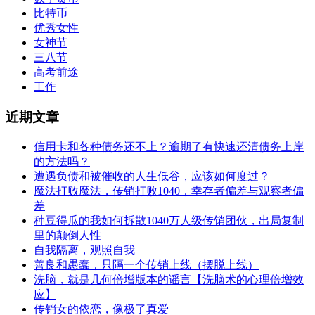
比特币
优秀女性
女神节
三八节
高考前途
工作
近期文章
信用卡和各种债务还不上？逾期了有快速还清债务上岸
的方法吗？
遭遇负债和被催收的人生低谷，应该如何度过？
魔法打败魔法，传销打败1040，幸存者偏差与观察者偏
差
种豆得瓜的我如何拆散1040万人级传销团伙，出局复制
里的颠倒人性
自我隔离，观照自我
善良和愚蠢，只隔一个传销上线（摆脱上线）
洗脑，就是几何倍增版本的谣言【洗脑术的心理倍增效
应】
传销女的依恋，像极了真爱