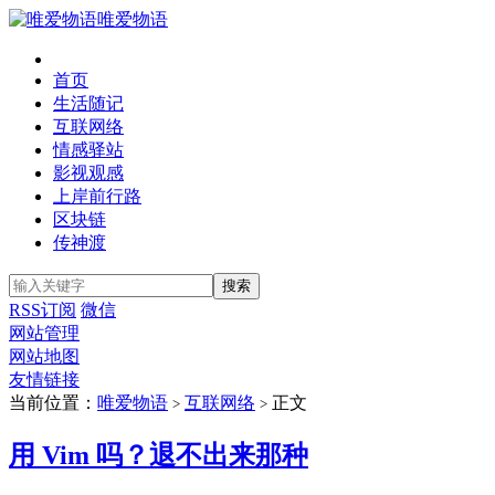
唯爱物语
首页
生活随记
互联网络
情感驿站
影视观感
上岸前行路
区块链
传神渡
RSS订阅
微信
网站管理
网站地图
友情链接
当前位置：
唯爱物语
互联网络
正文
>
>
用 Vim 吗？退不出来那种